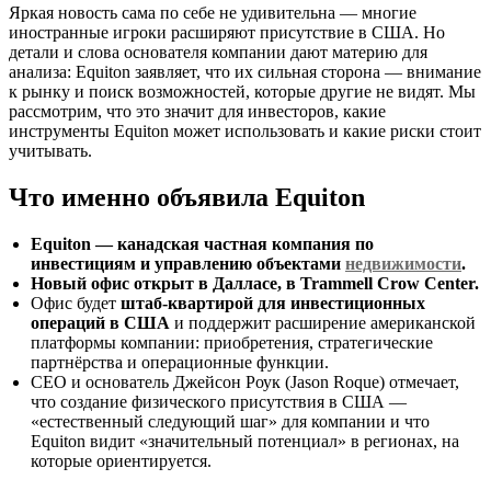
Яркая новость сама по себе не удивительна — многие
иностранные игроки расширяют присутствие в США. Но
детали и слова основателя компании дают материю для
анализа: Equiton заявляет, что их сильная сторона — внимание
к рынку и поиск возможностей, которые другие не видят. Мы
рассмотрим, что это значит для инвесторов, какие
инструменты Equiton может использовать и какие риски стоит
учитывать.
Что именно объявила Equiton
Equiton — канадская частная компания по
инвестициям и управлению объектами
недвижимости
.
Новый офис открыт в Далласе, в Trammell Crow Center.
Офис будет
штаб-квартирой для инвестиционных
операций в США
и поддержит расширение американской
платформы компании: приобретения, стратегические
партнёрства и операционные функции.
CEO и основатель Джейсон Роук (Jason Roque) отмечает,
что создание физического присутствия в США —
«естественный следующий шаг» для компании и что
Equiton видит «значительный потенциал» в регионах, на
которые ориентируется.