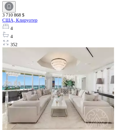
3 710 868 $
США,
Клируотер
4
4
352