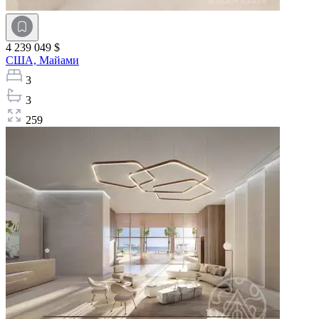
4 239 049 $
США,
Майами
3
3
259