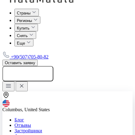
Страны
Регионы
Купить
Снять
Еще
+90(507)705-80-82
Оставить заявку
Добавить объявление
Columbus, United States
Блог
Отзывы
Застройщики