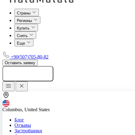
Страны
Регионы
Купить
Снять
Еще
+90(507)705-80-82
Оставить заявку
Добавить объявление
Columbus, United States
Блог
Отзывы
Застройщики