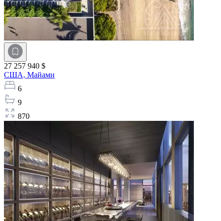
27 257 940 $
США,
Майами
6
9
870