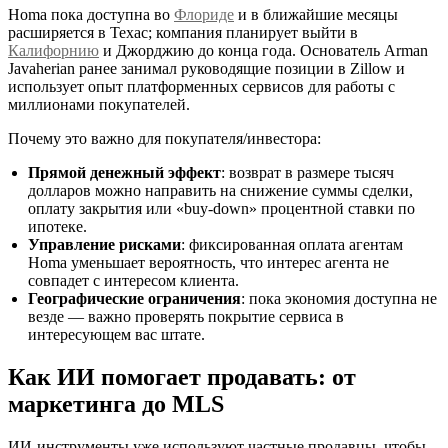
Homa пока доступна во
Флориде
и в ближайшие месяцы
расширяется в Техас; компания планирует выйти в
Калифорнию
и Джорджию до конца года. Основатель Arman
Javaherian ранее занимал руководящие позиции в Zillow и
использует опыт платформенных сервисов для работы с
миллионами покупателей.
Почему это важно для покупателя/инвестора:
Прямой денежный эффект
: возврат в размере тысяч
долларов можно направить на снижение суммы сделки,
оплату закрытия или «buy-down» процентной ставки по
ипотеке.
Управление рисками
: фиксированная оплата агентам
Homa уменьшает вероятность, что интерес агента не
совпадет с интересом клиента.
Географические ограничения
: пока экономия доступна не
везде — важно проверять покрытие сервиса в
интересующем вас штате.
Как ИИ помогает продавать: от
маркетинга до MLS
ИИ-инструменты уже используют частные продавцы, чтобы