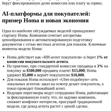
берут фиксированную долю комиссии или плату за сервис.
AI-платформы для покупателей:
пример Homa и новая экономия
Одна из наиболее обсуждаемых моделей принадлежит
стартапу Homa. Компания сочетает алгоритмы
ценообразования и автоматизированную подготовку
документов с сетью местных агентов для показов. Ключевые
моменты модели Homa:
Homa действует как «ИИ-агент покупателя» и берет
1% от
комиссии покупательского агента
.
На практике, при стандартной комиссии продавца в
3%
на
покупку за
$500,000
продавец платит
$15,000
; Homa
удержит
$5,000
и вернёт покупателю
$10,000
.
Для показов Homa использует «Uber-подобную» сеть
локальных агентов: заказ на осмотр делает покупатель, а
показ проводит ближайший агент.
Ведущие переговоры ведут сотрудники Homa, работающие
за фиксированную плату, что, по задумке компании,
снижает конфликт интересов, присущий традиционной
модели, где доход агента растет с ценой сделки.