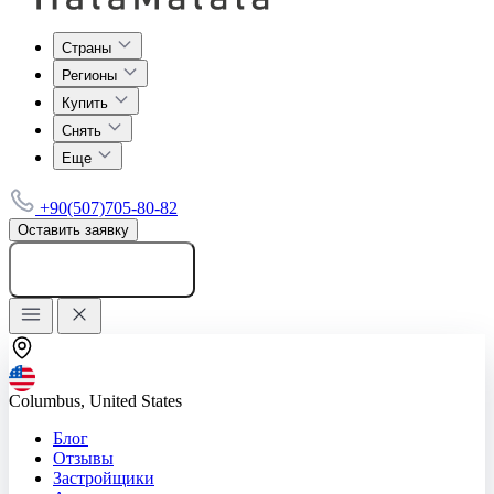
Страны
Регионы
Купить
Снять
Еще
+90(507)705-80-82
Оставить заявку
Добавить объявление
Columbus, United States
Блог
Отзывы
Застройщики