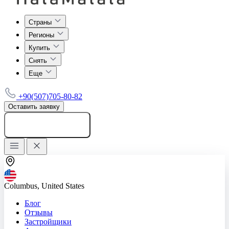
Страны
Регионы
Купить
Снять
Еще
+90(507)705-80-82
Оставить заявку
Добавить объявление
Columbus, United States
Блог
Отзывы
Застройщики