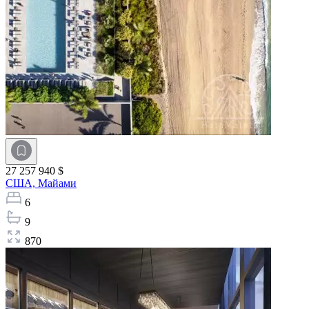
27 257 940 $
США,
Майами
6
9
870