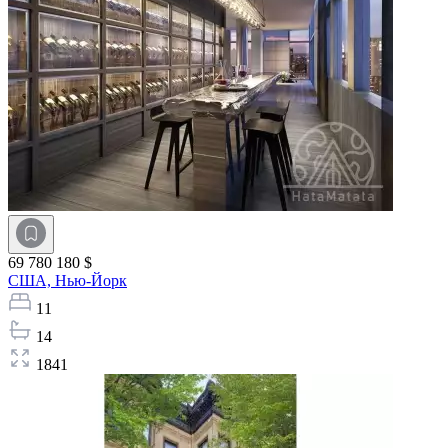
69 780 180 $
США,
Нью-Йорк
11
14
1841