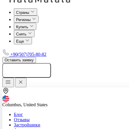
Страны
Регионы
Купить
Снять
Еще
+90(507)705-80-82
Оставить заявку
Добавить объявление
Columbus, United States
Блог
Отзывы
Застройщики