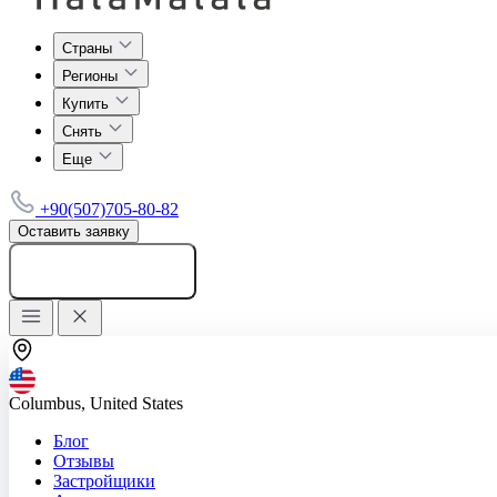
Страны
Регионы
Купить
Снять
Еще
+90(507)705-80-82
Оставить заявку
Добавить объявление
Columbus, United States
Блог
Отзывы
Застройщики