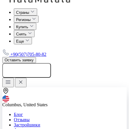
Страны
Регионы
Купить
Снять
Еще
+90(507)705-80-82
Оставить заявку
Добавить объявление
Columbus, United States
Блог
Отзывы
Застройщики