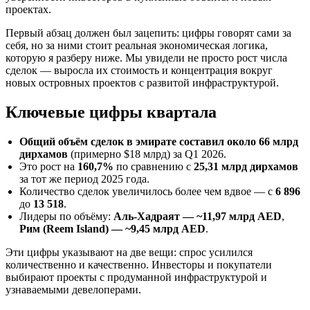
проектах.
Первый абзац должен был зацепить: цифры говорят сами за
себя, но за ними стоит реальная экономическая логика,
которую я разберу ниже. Мы увидели не просто рост числа
сделок — выросла их стоимость и концентрация вокруг
новых островных проектов с развитой инфраструктурой.
Ключевые цифры квартала
Общий объём сделок в эмирате составил около 66 млрд
дирхамов
(примерно $18 млрд) за Q1 2026.
Это рост на
160,7%
по сравнению с
25,31 млрд дирхамов
за тот же период 2025 года.
Количество сделок увеличилось более чем вдвое — с
6 896
до
13 518
.
Лидеры по объёму:
Аль‑Хадраят — ~11,97 млрд AED
,
Рим (Reem Island) — ~9,45 млрд AED
.
Эти цифры указывают на две вещи: спрос усилился
количественно и качественно. Инвесторы и покупатели
выбирают проекты с продуманной инфраструктурой и
узнаваемыми девелоперами.