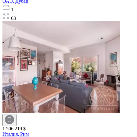
ОАЭ,
Дубай
1
63
1 506 219 $
Италия,
Рим