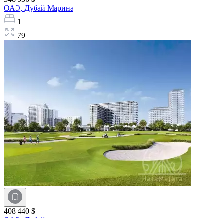
ОАЭ,
Дубай Марина
1
79
408 440 $