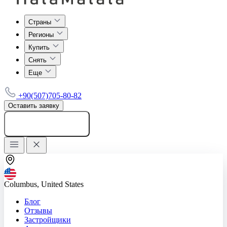
Страны
Регионы
Купить
Снять
Еще
+90(507)705-80-82
Оставить заявку
Добавить объявление
Columbus, United States
Блог
Отзывы
Застройщики