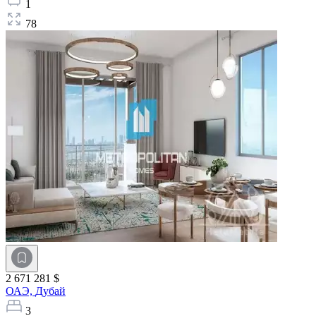
1
78
2 671 281 $
ОАЭ,
Дубай
3