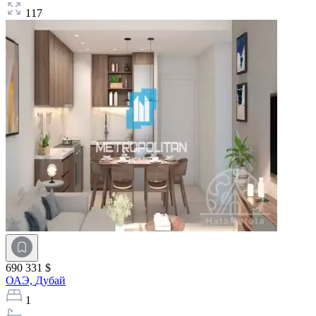
117
690 331 $
ОАЭ,
Дубай
1