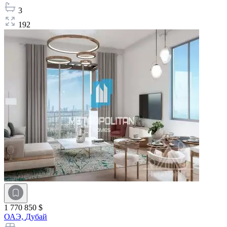
3
192
1 770 850 $
ОАЭ,
Дубай