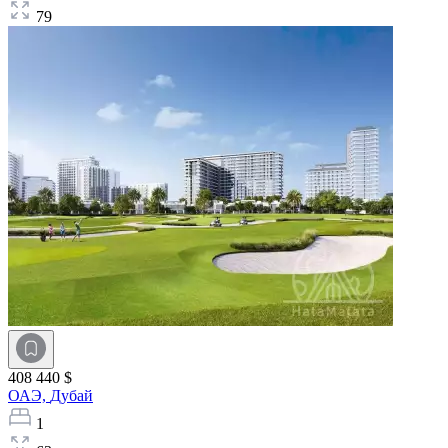
79
408 440 $
ОАЭ,
Дубай
1