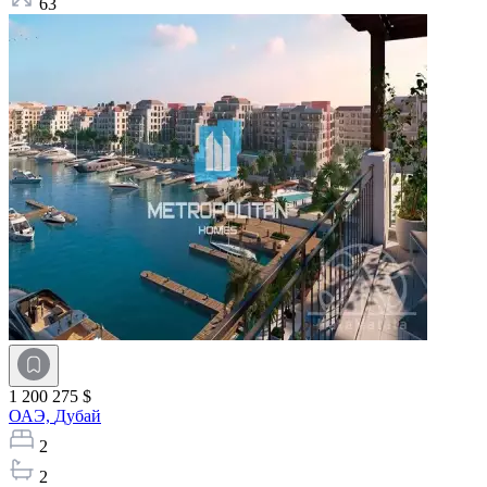
63
1 200 275 $
ОАЭ,
Дубай
2
2