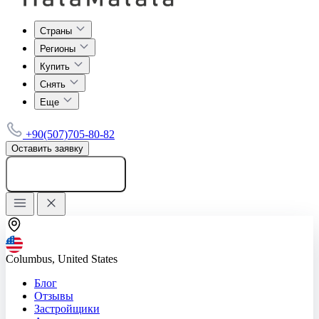
Страны
Регионы
Купить
Снять
Еще
+90(507)705-80-82
Оставить заявку
Добавить объявление
Columbus, United States
Блог
Отзывы
Застройщики