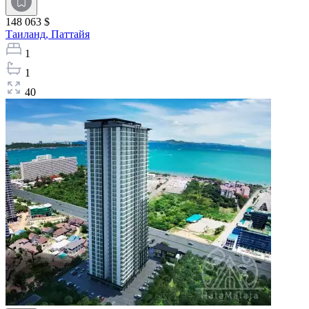
148 063 $
Таиланд,
Паттайя
1
1
40