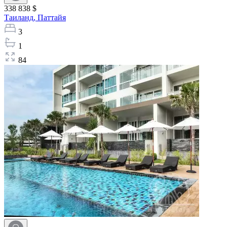
338 838 $
Таиланд,
Паттайя
3
1
84