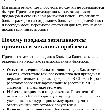
Мы видим рынок, где спрос есть, но сделки не совершаются
быстро. Причина в расхождении между ожиданиями
продавцов и объективной рыночной ценой. Это означает
больше расходов на содержание, бóльшую неопределённость
и необходимость пересмотра стратегий для тех, кто намерен
продать или инвестировать.
Почему продажи затягиваются:
причины и механика проблемы
Причины замедления продаж в Большом Бангкоке можно
разделить на несколько взаимосвязанных факторов:
Отсутствие единой базы эталонных цен.
Как отмечает
FazWaz, отсутствие точного бенчмарка цен приводит к
нереалистичным запросам продавцов. В
США
и Европе
работают более стандартизованные реестры и MLS-
системы — в Таиланде этого нет.
Избыток вторичного предложения.
Накопленный
инвентарь
≥400 000
единиц создаёт давление на цены и
увеличивает конкуренцию между продавцами за
ограниченный пул готовых покупателей.
Разрыв в ожиданиях цен.
Продавцы ориентируются на