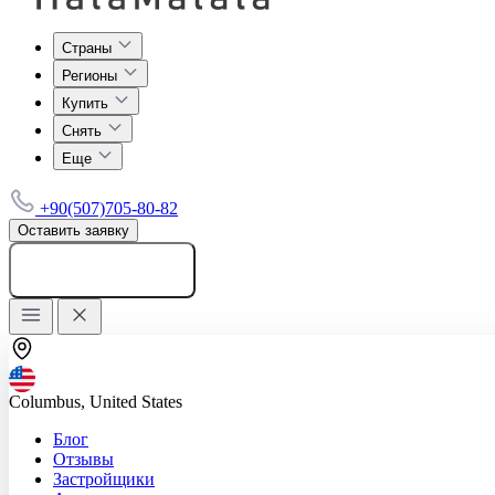
Страны
Регионы
Купить
Снять
Еще
+90(507)705-80-82
Оставить заявку
Добавить объявление
Columbus, United States
Блог
Отзывы
Застройщики