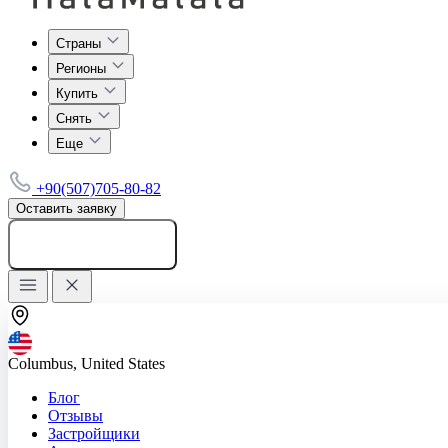
Страны
Регионы
Купить
Снять
Еще
+90(507)705-80-82
Оставить заявку
Добавить объявление
Columbus, United States
Блог
Отзывы
Застройщики