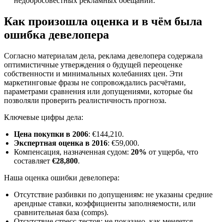
недобросовестных рекламных обещаний.
Как произошла оценка и в чём была
ошибка девелопера
Согласно материалам дела, реклама девелопера содержала
оптимистичные утверждения о будущей переоценке
собственности и минимальных колебаниях цен. Эти
маркетинговые фразы не сопровождались расчётами,
параметрами сравнения или допущениями, которые бы
позволяли проверить реалистичность прогноза.
Ключевые цифры дела:
Цена покупки в 2006
: €144,210.
Экспертная оценка в 2016
: €59,000.
Компенсация, назначенная судом:
20%
от ущерба, что
составляет
€28,800
.
Наша оценка ошибки девелопера:
Отсутствие разбивки по допущениям: не указаны средние
арендные ставки, коэффициенты заполняемости, или
сравнительная база (comps).
Отсутствие стресс-тестов: не показано, как меняется