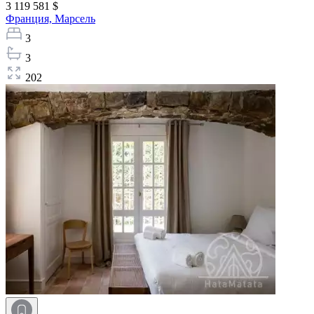
3 119 581 $
Франция,
Марсель
3
3
202