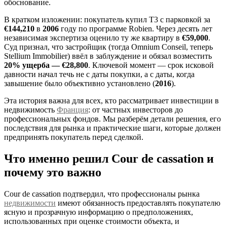
обоснование.
В кратком изложении: покупатель купил T3 с парковкой за
€144,210
в
2006
году по программе Robien. Через десять лет
независимая экспертиза оценило ту же квартиру в
€59,000
.
Суд признал, что застройщик (тогда Omnium Conseil, теперь
Stellium Immobilier) ввёл в заблуждение и обязал возместить
20% ущерба — €28,800
. Ключевой момент — срок исковой
давности начал течь не с даты покупки, а с даты, когда
завышение было объективно установлено (
2016
).
Эта история важна для всех, кто рассматривает инвестиции в
недвижимость
Франция
: от частных инвесторов до
профессиональных фондов. Мы разберём детали решения, его
последствия для рынка и практические шаги, которые должен
предпринять покупатель перед сделкой.
Что именно решил Cour de cassation и
почему это важно
Cour de cassation подтвердил, что профессионалы рынка
недвижимости
имеют обязанность предоставлять покупателю
ясную и прозрачную информацию о предположениях,
использованных при оценке стоимости объекта, и