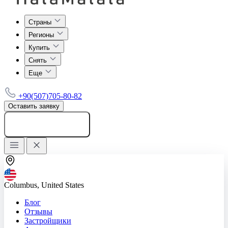
Страны
Регионы
Купить
Снять
Еще
+90(507)705-80-82
Оставить заявку
Добавить объявление
Columbus, United States
Блог
Отзывы
Застройщики