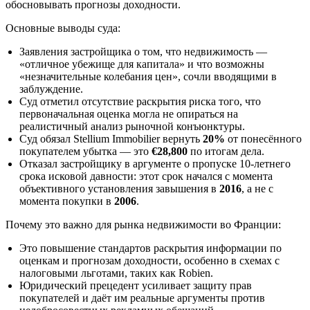
обосновывать прогнозы доходности.
Основные выводы суда:
Заявления застройщика о том, что недвижимость —
«отличное убежище для капитала» и что возможны
«незначительные колебания цен», сочли вводящими в
заблуждение.
Суд отметил отсутствие раскрытия риска того, что
первоначальная оценка могла не опираться на
реалистичный анализ рыночной конъюнктуры.
Суд обязал Stellium Immobilier вернуть
20%
от понесённого
покупателем убытка — это
€28,800
по итогам дела.
Отказал застройщику в аргументе о пропуске 10-летнего
срока исковой давности: этот срок начался с момента
объективного установления завышения в
2016
, а не с
момента покупки в
2006
.
Почему это важно для рынка недвижимости во Франции:
Это повышение стандартов раскрытия информации по
оценкам и прогнозам доходности, особенно в схемах с
налоговыми льготами, таких как Robien.
Юридический прецедент усиливает защиту прав
покупателей и даёт им реальные аргументы против