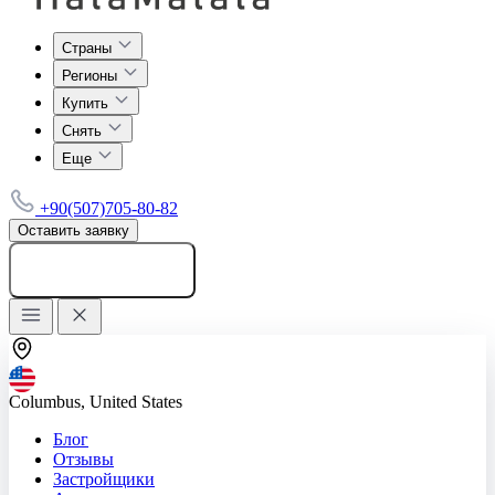
Страны
Регионы
Купить
Снять
Еще
+90(507)705-80-82
Оставить заявку
Добавить объявление
Columbus, United States
Блог
Отзывы
Застройщики