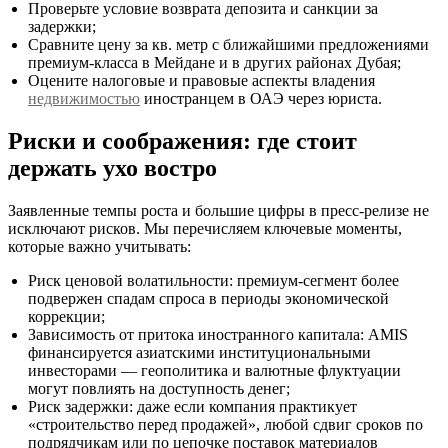
Проверьте условие возврата депозита и санкции за
задержки;
Сравните цену за кв. метр с ближайшими предложениями
премиум-класса в Мейдане и в других районах Дубая;
Оцените налоговые и правовые аспекты владения
недвижимостью
иностранцем в ОАЭ через юриста.
Риски и соображения: где стоит
держать ухо востро
Заявленные темпы роста и большие цифры в пресс-релизе не
исключают рисков. Мы перечисляем ключевые моменты,
которые важно учитывать:
Риск ценовой волатильности: премиум-сегмент более
подвержен спадам спроса в периоды экономической
коррекции;
Зависимость от притока иностранного капитала: AMIS
финансируется азиатскими институциональными
инвесторами — геополитика и валютные флуктуации
могут повлиять на доступность денег;
Риск задержки: даже если компания практикует
«строительство перед продажей», любой сдвиг сроков по
подрядчикам или по цепочке поставок материалов