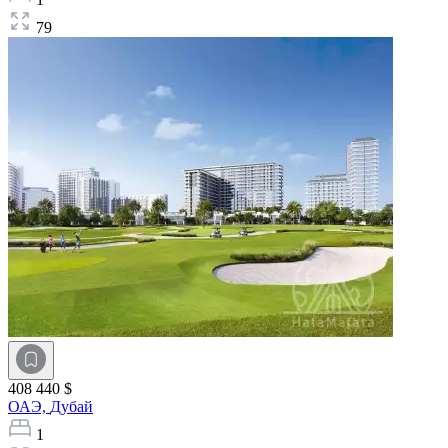
79
408 440 $
ОАЭ,
Дубай
1