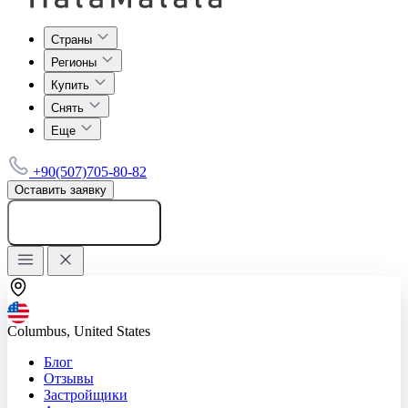
Страны
Регионы
Купить
Снять
Еще
+90(507)705-80-82
Оставить заявку
Добавить объявление
Columbus, United States
Блог
Отзывы
Застройщики