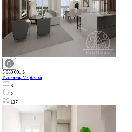
3 083 601 $
Испания,
Марбелья
3
2
137