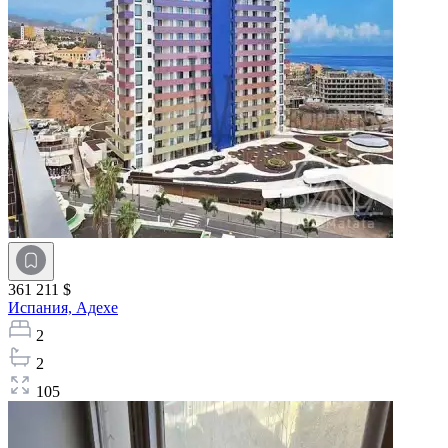
361 211 $
Испания,
Адехе
2
2
105