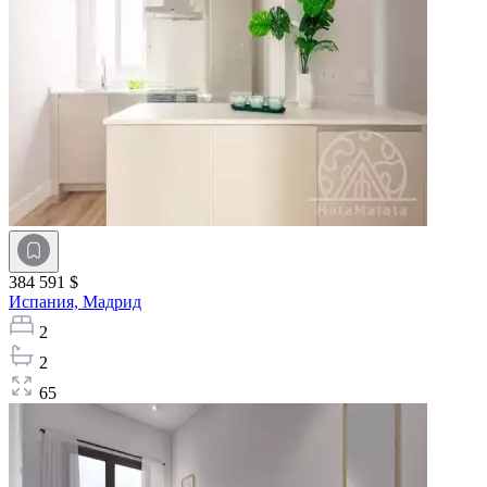
384 591 $
Испания,
Мадрид
2
2
65