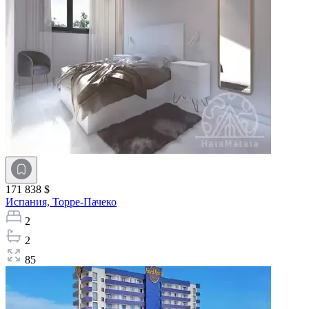
171 838 $
Испания,
Торре-Пачеко
2
2
85