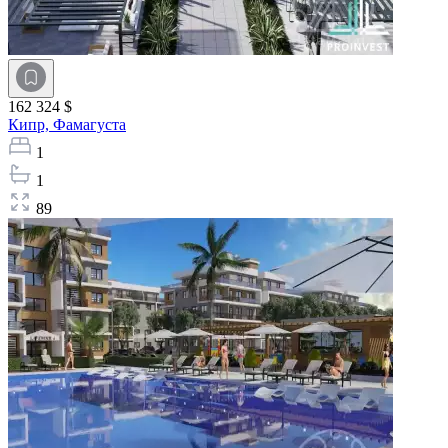
162 324 $
Кипр,
Фамагуста
1
1
89