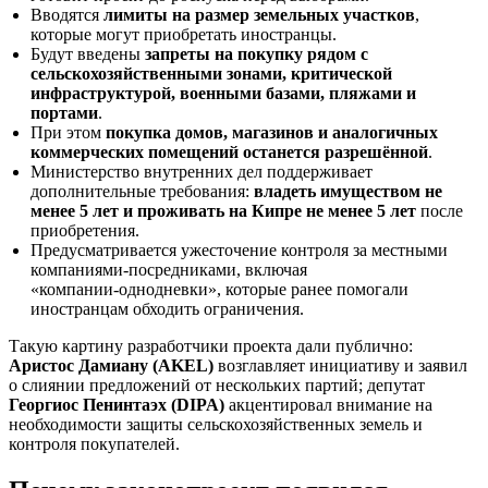
Вводятся
лимиты на размер земельных участков
,
которые могут приобретать иностранцы.
Будут введены
запреты на покупку рядом с
сельскохозяйственными зонами, критической
инфраструктурой, военными базами, пляжами и
портами
.
При этом
покупка домов, магазинов и аналогичных
коммерческих помещений останется разрешённой
.
Министерство внутренних дел поддерживает
дополнительные требования:
владеть имуществом не
менее 5 лет и проживать на Кипре не менее 5 лет
после
приобретения.
Предусматривается ужесточение контроля за местными
компаниями‑посредниками, включая
«компании‑однодневки», которые ранее помогали
иностранцам обходить ограничения.
Такую картину разработчики проекта дали публично:
Аристос Дамиану (AKEL)
возглавляет инициативу и заявил
о слиянии предложений от нескольких партий; депутат
Георгиос Пенинтаэx (DIPA)
акцентировал внимание на
необходимости защиты сельскохозяйственных земель и
контроля покупателей.