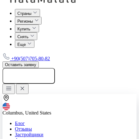
Страны
Регионы
Купить
Снять
Еще
+90(507)705-80-82
Оставить заявку
Добавить объявление
Columbus, United States
Блог
Отзывы
Застройщики