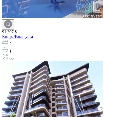
91 307 $
Кипр,
Фамагуста
2
1
66