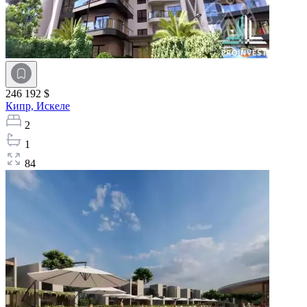
246 192 $
Кипр,
Искеле
2
1
84