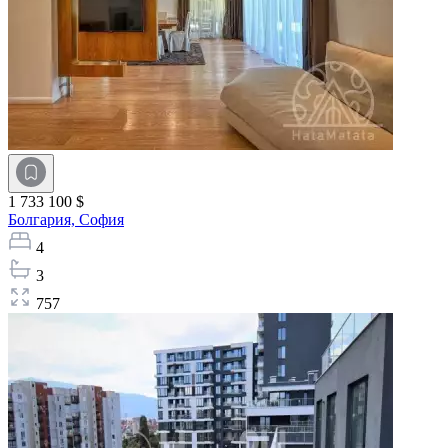
1 733 100 $
Болгария,
София
4
3
757