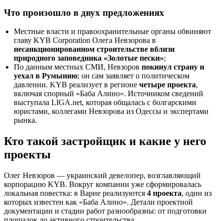
Что произошло в двух предложениях
Местные власти и правоохранительные органы обвиняют
главу KYB Corporation Олега Невзорова в
несанкционированном строительстве вблизи
природного заповедника «Золотые пески»
;
По данным местных СМИ, Невзоров
покинул страну и
уехал в Румынию
; он сам заявляет о политическом
давлении. KYB реализует в регионе
четыре проекта
,
включая спорный «Баба Алино». Источником сведений
выступала LIGA.net, которая общалась с болгарскими
юристами, коллегами Невзорова из Одессы и экспертами
рынка.
Кто такой застройщик и какие у него
проекты
Олег Невзоров — украинский девелопер, возглавляющий
корпорацию KYB. Вокруг компании уже сформировалась
локальная повестка: в Варне реализуются
4 проекта
, один из
которых известен как «Баба Алино». Детали проектной
документации и стадии работ разнообразны: от подготовки
площадок до активного строительства.