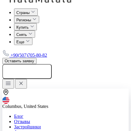
Страны
Регионы
Купить
Снять
Еще
+90(507)705-80-82
Оставить заявку
Добавить объявление
Columbus, United States
Блог
Отзывы
Застройщики