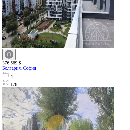
376 569 $
Болгария,
София
4
178