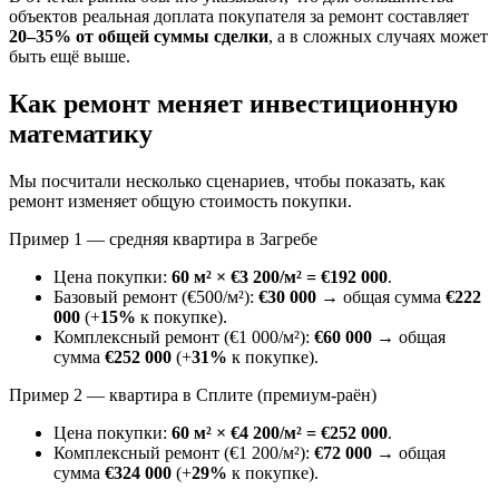
объектов реальная доплата покупателя за ремонт составляет
20–35% от общей суммы сделки
, а в сложных случаях может
быть ещё выше.
Как ремонт меняет инвестиционную
математику
Мы посчитали несколько сценариев, чтобы показать, как
ремонт изменяет общую стоимость покупки.
Пример 1 — средняя квартира в Загребе
Цена покупки:
60 м² × €3 200/м² = €192 000
.
Базовый ремонт (€500/м²):
€30 000
→ общая сумма
€222
000
(+
15%
к покупке).
Комплексный ремонт (€1 000/м²):
€60 000
→ общая
сумма
€252 000
(+
31%
к покупке).
Пример 2 — квартира в Сплите (премиум-раён)
Цена покупки:
60 м² × €4 200/м² = €252 000
.
Комплексный ремонт (€1 200/м²):
€72 000
→ общая
сумма
€324 000
(+
29%
к покупке).