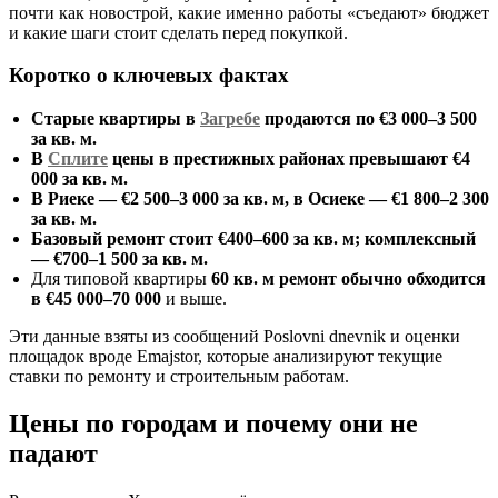
почти как новострой, какие именно работы «съедают» бюджет
и какие шаги стоит сделать перед покупкой.
Коротко о ключевых фактах
Старые квартиры в
Загребе
продаются по €3 000–3 500
за кв. м.
В
Сплите
цены в престижных районах превышают €4
000 за кв. м.
В Риеке — €2 500–3 000 за кв. м, в Осиеке — €1 800–2 300
за кв. м.
Базовый ремонт стоит €400–600 за кв. м; комплексный
— €700–1 500 за кв. м.
Для типовой квартиры
60 кв. м ремонт обычно обходится
в €45 000–70 000
и выше.
Эти данные взяты из сообщений Poslovni dnevnik и оценки
площадок вроде Emajstor, которые анализируют текущие
ставки по ремонту и строительным работам.
Цены по городам и почему они не
падают