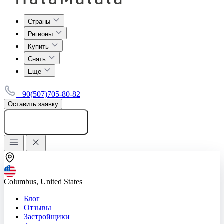
Страны
Регионы
Купить
Снять
Еще
+90(507)705-80-82
Оставить заявку
Добавить объявление
Columbus, United States
Блог
Отзывы
Застройщики