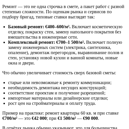
Ремонт — это не одна строчка в смете, а пакет работ с разной
степенью сложности. По оценкам рынка и сервисов по
подбору бригад, типовые ставки выглядят так:
Базовый ремонт: €400–600/м².
Включает косметическую
отделку, покраску стен, замену напольного покрытия без
вмешательства в инженерные сети.
Комплексный ремонт: €700–1 500/м².
Включает полную
замену инженерных систем (электрика, сантехника,
опаление), демонтаж перегородок, выравнивание полов и
стен, установку новой кухни и ванной комнаты, новые
окна и двери.
Что обычно увеличивает стоимость сверх базовой сметы:
старые или невозможные к ремонту коммуникации;
необходимость демонтажа несущих конструкций;
соответствие проектам и получение разрешений;
импортные материалы или дизайнерские отделки;
рост цен на стройматериалы и оплату труда.
Пример на практике: ремонт квартиры 60 кв. м при ставке
€700/м²
— это
€42 000
; при
€1 500/м²
—
€90 000
.
В отчётах рынка обычно указывают, что для большинства