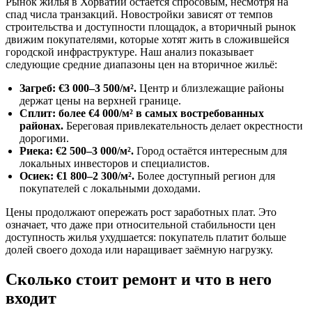
Рынок жилья в Хорватии остаётся спросовым, несмотря на
спад числа транзакций. Новостройки зависят от темпов
строительства и доступности площадок, а вторичный рынок
движим покупателями, которые хотят жить в сложившейся
городской инфраструктуре. Наш анализ показывает
следующие средние диапазоны цен на вторичное жильё:
Загреб: €3 000–3 500/м².
Центр и близлежащие районы
держат цены на верхней границе.
Сплит: более €4 000/м² в самых востребованных
районах.
Береговая привлекательность делает окрестности
дорогими.
Риека: €2 500–3 000/м².
Город остаётся интересным для
локальных инвесторов и специалистов.
Осиек: €1 800–2 300/м².
Более доступный регион для
покупателей с локальными доходами.
Цены продолжают опережать рост заработных плат. Это
означает, что даже при относительной стабильности цен
доступность жилья ухудшается: покупатель платит больше
долей своего дохода или наращивает заёмную нагрузку.
Сколько стоит ремонт и что в него
входит