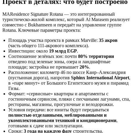
Проект в деталях: что будет построено
MAResidence Signature Rotana — это интегрированный
туристическо‑жилой комплекс, который Al Marasem реализует
совместно с Bukhamseen и передаёт на управление группе
Rotana. Ключевые параметры проекта:
Площадь участка проекта в рамках Marville:
35 акров
(часть общего 111‑акрового комплекса).
Инвестиции: около
19 млрд EGP
.
Соотношение зелёных зон: почти
80% территории
отведено под зеленые зоны, озера и ландшафтные
площади; застройка не превышает
20%
.
Расположение: километр 46 по шоссе Каир–Александрия
(пустынная дорога), напротив
Sphinx International Airport
,
в «паре минут» от Большого Египетского музея и пирамид
Гизы.
Формат: «сервисные» квартиры и апартаменты с
гостиничным сервисом, пляжи с песчаными лагунами, спа,
рестораны, магазины, прогулочные и велодорожки.
Условия передачи: все юниты будут передаваться
полностью отделанными, меблированными и
укомплектованными техникой и кондиционерами
,
готовыми к сдаче или эксплуатации.
Сроки:
3 года на каждую фазу
строительства.