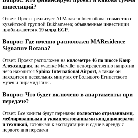
инвестиций?
Ответ: Проект реализует Al Marasem International совместно с
кувейтской группой Bukhamseen; объявленные инвестиции
приближаются к
19 млрд EGP
.
Вопрос: Где именно расположен MAResidence
Signature Rotana?
Ответ: Проект расположен на
километре 46 по шоссе Каир–
Александрия
, на участке Marville; непосредственно напротив
него находится
Sphinx International Airport
, а также он
находится в нескольких минутах от Большого Египетского
музея и пирамид Гизы.
Вопрос: Что будет включено в апартаменты при
передаче?
Ответ: Все юниты будут переданы
полностью отделанными,
меблированными и укомплектованными кондиционерами
и техникой
, готовыми к эксплуатации и сдаче в аренду с
первого дня передачи.