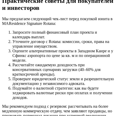
Практические советы для покупателей
и инвесторов
Мы предлагаем следующий чек‑лист перед покупкой юнита в
MAResidence Signature Rotana:
Запросите полный финансовый план проекта и
календарь выплат.
Уточните договор с Rotana: комиссии, сроки, права на
управление имуществом.
Оцените альтернативные проекты в Западном Каире и у
Сфинкс аэропорта по цене за кв. м и по операционной
модели.
Рассчитайте ожидаемую доходность при
консервативных сценариях загрузки (40–60% для
краткосрочной аренды).
Проверьте юридический статус земли и разрешительную
документацию у независимого адвоката.
Подумайте о валютной стратегии: как вы будете
хеджировать валютные риски при оплатах и получении
доходов.
Мы рекомендуем подход с резервом: рассчитывать на более
медленную коммерческую отдачу, чем заявляют продавцы, но
признавать потенциал локации при успешной реализации