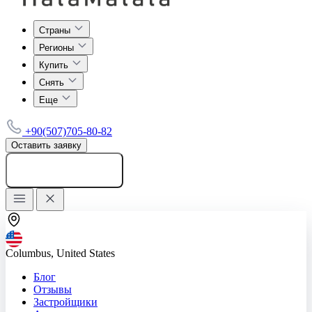
Страны
Регионы
Купить
Снять
Еще
+90(507)705-80-82
Оставить заявку
Добавить объявление
Columbus, United States
Блог
Отзывы
Застройщики