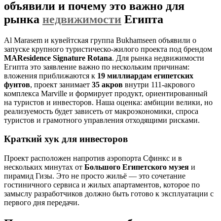
объявили и почему это важно для
рынка
недвижимости
Египта
Al Marasem и кувейтская группа Bukhamseen объявили о
запуске крупного туристическо‑жилого проекта под брендом
MAResidence Signature Rotana
. Для рынка недвижимости
Египта это заявление важно по нескольким причинам:
вложения приближаются к
19 миллиардам египетских
фунтов
, проект занимает
35 акров
внутри 111‑акрового
комплекса Marville и формирует продукт, ориентированный
на туристов и инвесторов. Наша оценка: амбиции велики, но
реализуемость будет зависеть от макроэкономики, спроса
туристов и грамотного управления отходящими рисками.
Краткий хук для инвесторов
Проект расположен напротив аэропорта Сфинкс и в
нескольких минутах от
Большого Египетского музея
и
пирамид Гизы. Это не просто жильё — это сочетание
гостиничного сервиса и жилых апартаментов, которое по
замыслу разработчиков должно быть готово к эксплуатации с
первого дня передачи.