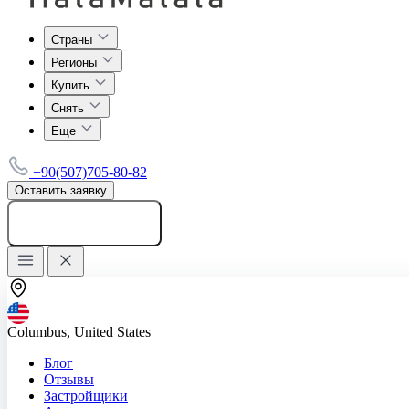
Страны
Регионы
Купить
Снять
Еще
+90(507)705-80-82
Оставить заявку
Добавить объявление
Columbus, United States
Блог
Отзывы
Застройщики