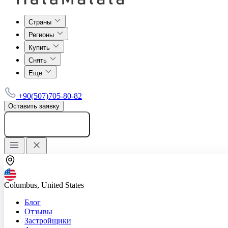
Страны
Регионы
Купить
Снять
Еще
+90(507)705-80-82
Оставить заявку
Добавить объявление
Columbus, United States
Блог
Отзывы
Застройщики