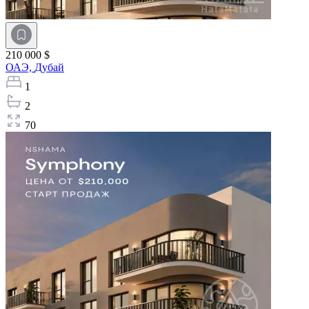
210 000 $
ОАЭ,
Дубай
1
2
70