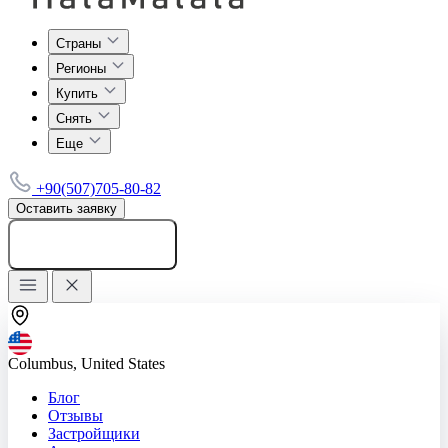
Страны
Регионы
Купить
Снять
Еще
+90(507)705-80-82
Оставить заявку
Добавить объявление
Columbus, United States
Блог
Отзывы
Застройщики