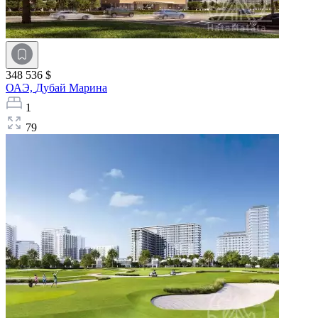
348 536 $
ОАЭ,
Дубай Марина
1
79