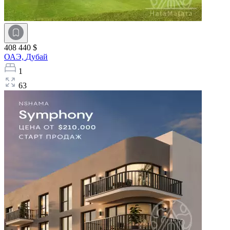
408 440 $
ОАЭ,
Дубай
1
63