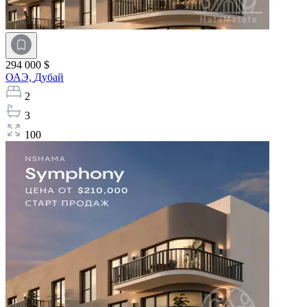
294 000 $
ОАЭ,
Дубай
2
3
100