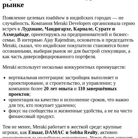
рынке
Появление целевых roadshow в индийских городах — не
случайность. Компания Meraki Developers организовала серию
встреч в
Лудхиане, Чандигархе, Карнале, Сурате и
Ахмедабаде
, ориентируясь на предпринимателей и бизнес-
семьи. В интервью Ajay Rajendran, основатель и председатель
Meraki, сказал, что индийские покупатели становятся более
осознанными, выбирая рынок не для быстрой спекуляции, а
как часть диверсифицированного портфеля.
Meraki использует несколько конкурентных преимуществ:
вертикальная интеграция: застройщик выполняет и
проектирование, и строительство, и управление; у
компании более
20 лет опыта
и
110 завершённых
проектов
;
ориентация на качество и исполнение сроков, что важно
для тех, кто покупает удаленно;
фокус на сообщества и жизненные удобства, а не на чисто
финансовый продукт.
Тем не менее, Meraki работает в жесткой среде: крупные
игроки, как
Emaar, DAMAC и Sobha Realty
, активно
конкурируют за индийские инвестиции. Успех будет зависеть