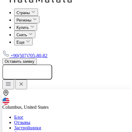
Страны
Регионы
Купить
Снять
Еще
+90(507)705-80-82
Оставить заявку
Добавить объявление
Columbus, United States
Блог
Отзывы
Застройщики