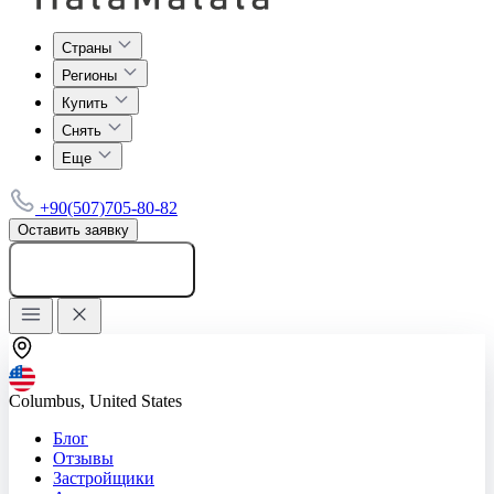
Страны
Регионы
Купить
Снять
Еще
+90(507)705-80-82
Оставить заявку
Добавить объявление
Columbus, United States
Блог
Отзывы
Застройщики