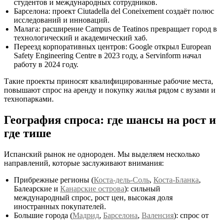
студентов и международных сотрудников.
Барселона: проект Ciutadella del Coneixement создаёт полюс
исследований и инноваций.
Малага: расширение Campus de Teatinos превращает город в
технологический и академический хаб.
Переезд корпоративных центров: Google открыл European
Safety Engineering Centre в 2023 году, а Servinform начал
работу в 2024 году.
Такие проекты приносят квалифицированные рабочие места,
повышают спрос на аренду и покупку жилья рядом с вузами и
технопарками.
География спроса: где шансы на рост и
где тише
Испанский рынок не однороден. Мы выделяем несколько
направлений, которые заслуживают внимания:
Прибрежные регионы (
Коста-дель-Соль
,
Коста-Бланка
,
Балеарские и
Канарские острова
): сильный
международный спрос, рост цен, высокая доля
иностранных покупателей.
Большие города (
Мадрид
,
Барселона
,
Валенсия
): спрос от