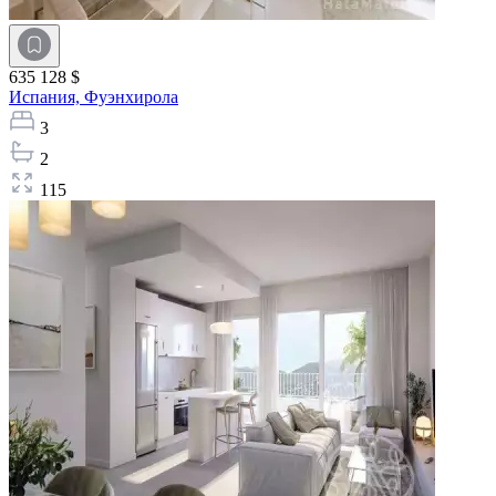
635 128 $
Испания,
Фуэнхирола
3
2
115