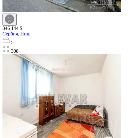
346 144 $
Сербия,
Ниш
5
308