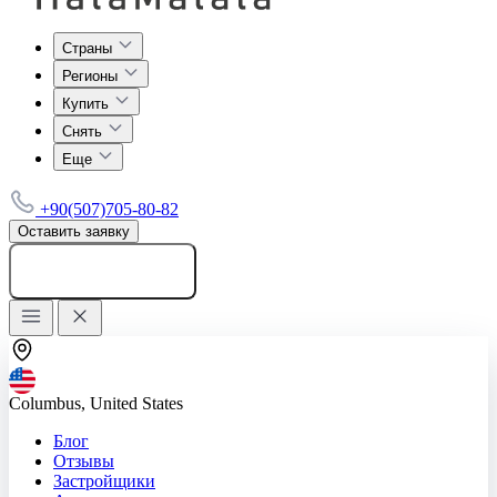
Страны
Регионы
Купить
Снять
Еще
+90(507)705-80-82
Оставить заявку
Добавить объявление
Columbus, United States
Блог
Отзывы
Застройщики