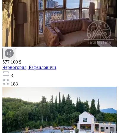
577 100 $
Черногория,
Рафаиловичи
3
188