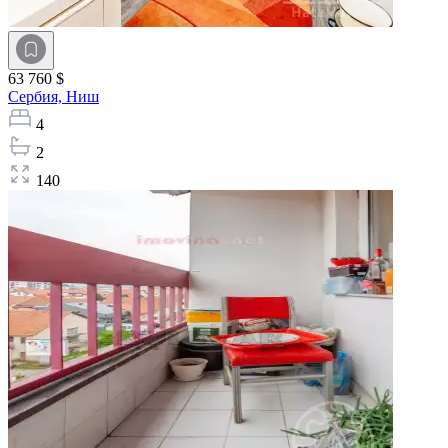
63 760 $
Сербия,
Ниш
4
2
140