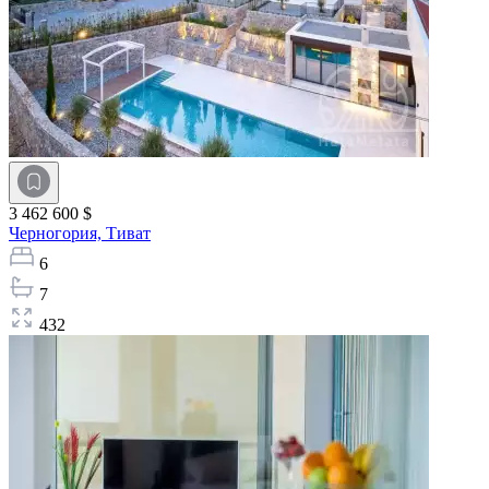
3 462 600 $
Черногория,
Тиват
6
7
432