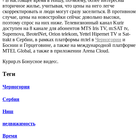
- В настоящее время в Нишу, по-моему, более интересны
вторичное жилье, учитывая, что цены на него легче
скорректировать и люди могут сразу заселиться. В противном
случае, цены на новостройки сейчас довольно высоки,
поэтому спрос на них ниже. Телевизионный канал Kurir
доступен на 8 канале для абонентов MTS Iris TV, m:SAT tv,
Supernova, BeotelNet, Orion telekom, Yettel Hipernet TV и Sat-
trakt в Сербии, в рамках платформы m:tel в
Черногории
и
Боснии и Герцеговине, а также на международной платформе
MTEL Global, а также в приложении Arena Cloud.
Курир.rs Бонусное видео:.
Тeги
Черногория
Сербия
Ниш
недвижимость
Время