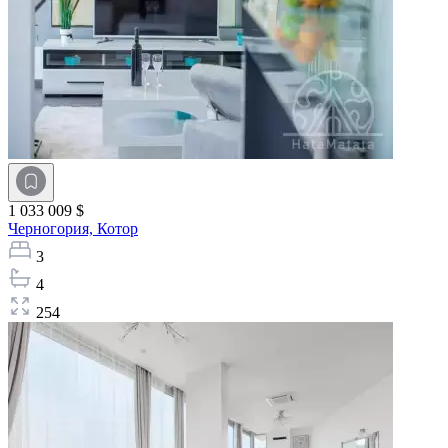
1 033 009 $
Черногория,
Котор
3
4
254