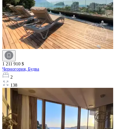
1 211 910 $
Черногория,
Будва
2
138