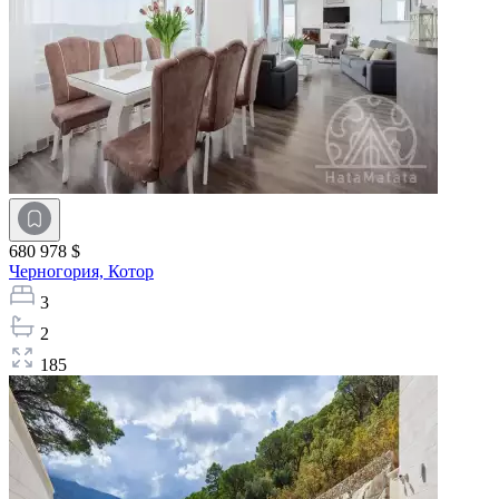
680 978 $
Черногория,
Котор
3
2
185