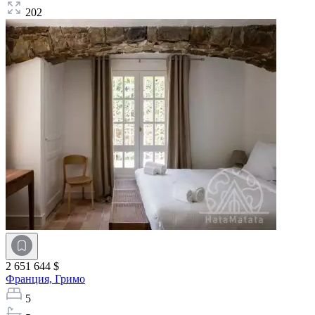
202
2 651 644 $
Франция,
Гримо
5