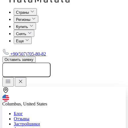
Страны
Регионы
Купить
Снять
Еще
+90(507)705-80-82
Оставить заявку
Добавить объявление
Columbus, United States
Блог
Отзывы
Застройщики