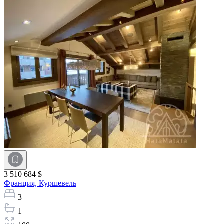
3 510 684 $
Франция,
Куршевель
3
1