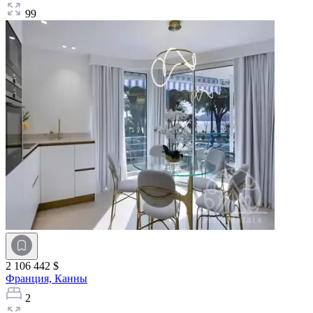
99
2 106 442 $
Франция,
Канны
2