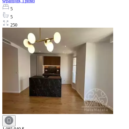
Франция,
Гримо
5
5
250
1 085 940 $