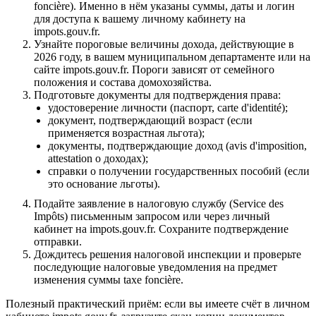
foncière). Именно в нём указаны суммы, даты и логин
для доступа к вашему личному кабинету на
impots.gouv.fr.
Узнайте пороговые величины дохода, действующие в
2026 году, в вашем муниципальном департаменте или на
сайте impots.gouv.fr. Пороги зависят от семейного
положения и состава домохозяйства.
Подготовьте документы для подтверждения права:
удостоверение личности (паспорт, carte d'identité);
документ, подтверждающий возраст (если
применяется возрастная льгота);
документы, подтверждающие доход (avis d'imposition,
attestation о доходах);
справки о получении государственных пособий (если
это основание льготы).
Подайте заявление в налоговую службу (Service des
Impôts) письменным запросом или через личный
кабинет на impots.gouv.fr. Сохраните подтверждение
отправки.
Дождитесь решения налоговой инспекции и проверьте
последующие налоговые уведомления на предмет
изменения суммы taxe foncière.
Полезный практический приём: если вы имеете счёт в личном