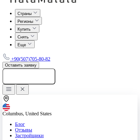
Страны
Регионы
Купить
Снять
Еще
+90(507)705-80-82
Оставить заявку
Добавить объявление
Columbus, United States
Блог
Отзывы
Застройщики