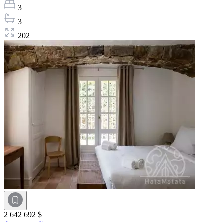
3
3
202
2 642 692 $