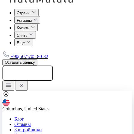
Страны
Регионы
Купить
Снять
Еще
+90(507)705-80-82
Оставить заявку
Добавить объявление
Columbus, United States
Блог
Отзывы
Застройщики