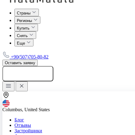
Страны
Регионы
Купить
Снять
Еще
+90(507)705-80-82
Оставить заявку
Добавить объявление
Columbus, United States
Блог
Отзывы
Застройщики