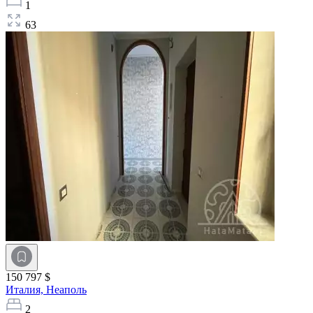
1
63
150 797 $
Италия,
Неаполь
2