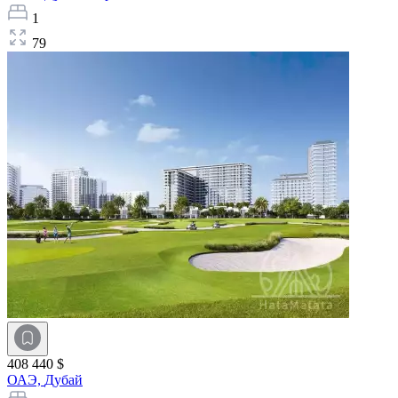
1
79
408 440 $
ОАЭ,
Дубай