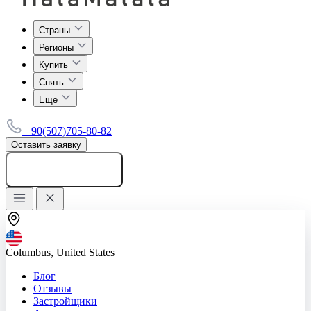
Страны
Регионы
Купить
Снять
Еще
+90(507)705-80-82
Оставить заявку
Добавить объявление
Columbus, United States
Блог
Отзывы
Застройщики