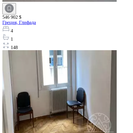
546 902 $
Греция,
Глифада
4
1
148