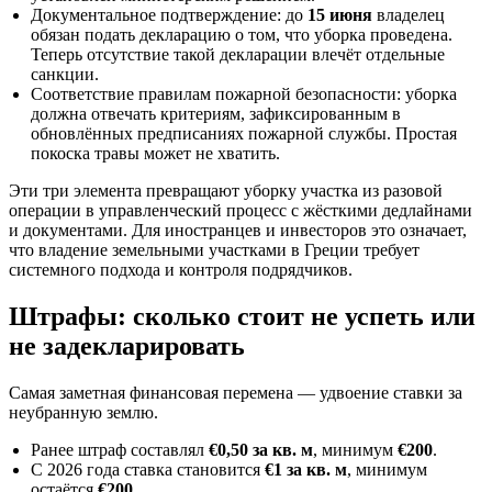
Документальное подтверждение: до
15 июня
владелец
обязан подать декларацию о том, что уборка проведена.
Теперь отсутствие такой декларации влечёт отдельные
санкции.
Соответствие правилам пожарной безопасности: уборка
должна отвечать критериям, зафиксированным в
обновлённых предписаниях пожарной службы. Простая
покоска травы может не хватить.
Эти три элемента превращают уборку участка из разовой
операции в управленческий процесс с жёсткими дедлайнами
и документами. Для иностранцев и инвесторов это означает,
что владение земельными участками в Греции требует
системного подхода и контроля подрядчиков.
Штрафы: сколько стоит не успеть или
не задекларировать
Самая заметная финансовая перемена — удвоение ставки за
неубранную землю.
Ранее штраф составлял
€0,50 за кв. м
, минимум
€200
.
С 2026 года ставка становится
€1 за кв. м
, минимум
остаётся
€200
.