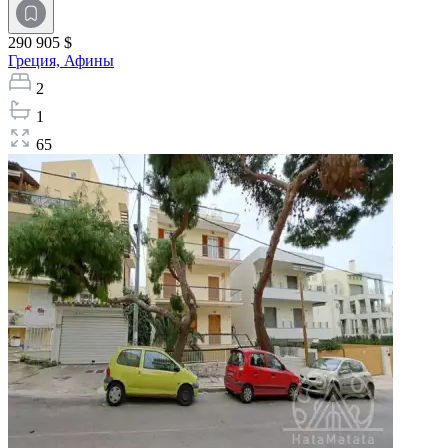
290 905 $
Греция,
Афины
2
1
65