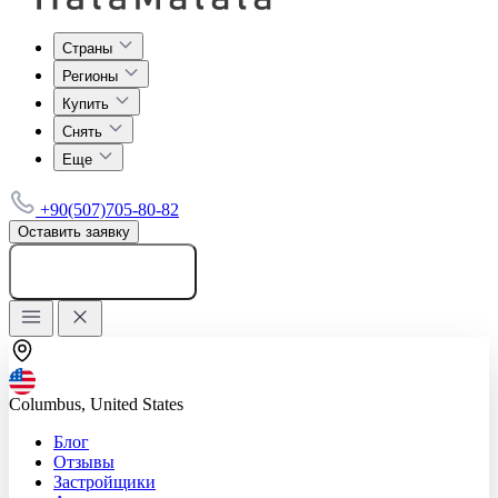
Страны
Регионы
Купить
Снять
Еще
+90(507)705-80-82
Оставить заявку
Добавить объявление
Columbus, United States
Блог
Отзывы
Застройщики