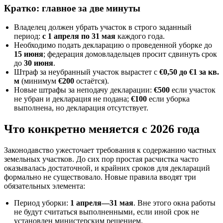
Кратко: главное за две минуты
Владелец должен убрать участок в строго заданный
период:
с 1 апреля по 31 мая
каждого года.
Необходимо подать декларацию о проведенной уборке до
15 июня
; федерация домовладельцев просит сдвинуть срок
до
30 июня
.
Штраф за неубранный участок вырастет с
€0,50 до €1 за кв.
м
(минимум
€200
остаётся).
Новые штрафы за неподачу декларации:
€500
если участок
не убран и декларация не подана;
€100
если уборка
выполнена, но декларация отсутствует.
Что конкретно меняется с 2026 года
Законодавство ужесточает требования к содержанию частных
земельных участков. До сих пор простая расчистка часто
оказывалась достаточной, и крайних сроков для деклараций
формально не существовало. Новые правила вводят три
обязательных элемента:
Период уборки:
1 апреля—31 мая
. Вне этого окна работы
не будут считаться выполненными, если иной срок не
установлен министерским решением.