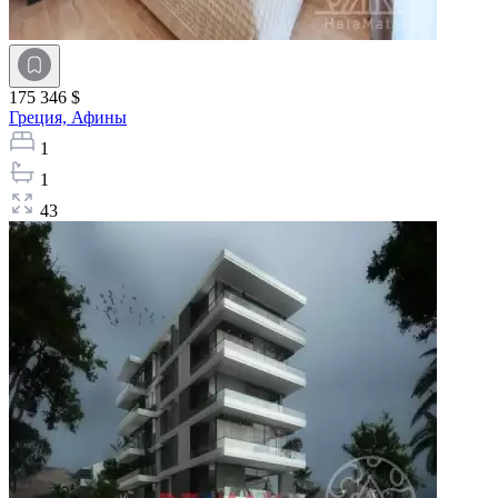
175 346 $
Греция,
Афины
1
1
43