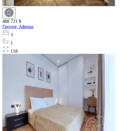
488 721 $
Греция,
Афины
3
1
118