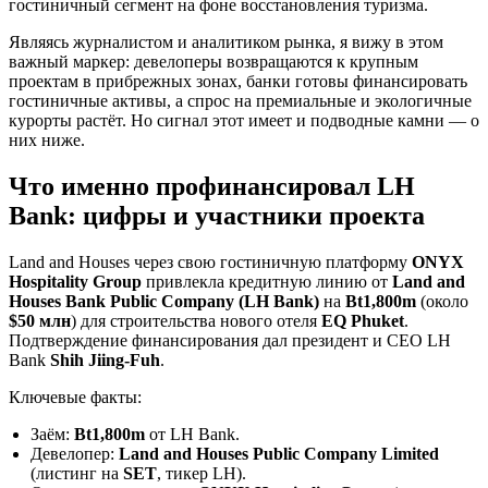
гостиничный сегмент на фоне восстановления туризма.
Являясь журналистом и аналитиком рынка, я вижу в этом
важный маркер: девелоперы возвращаются к крупным
проектам в прибрежных зонах, банки готовы финансировать
гостиничные активы, а спрос на премиальные и экологичные
курорты растёт. Но сигнал этот имеет и подводные камни — о
них ниже.
Что именно профинансировал LH
Bank: цифры и участники проекта
Land and Houses через свою гостиничную платформу
ONYX
Hospitality Group
привлекла кредитную линию от
Land and
Houses Bank Public Company (LH Bank)
на
Bt1,800m
(около
$50 млн
) для строительства нового отеля
EQ Phuket
.
Подтверждение финансирования дал президент и CEO LH
Bank
Shih Jiing-Fuh
.
Ключевые факты:
Заём:
Bt1,800m
от LH Bank.
Девелопер:
Land and Houses Public Company Limited
(листинг на
SET
, тикер LH).