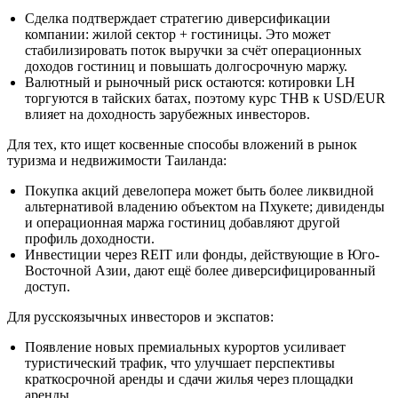
Сделка подтверждает стратегию диверсификации
компании: жилой сектор + гостиницы. Это может
стабилизировать поток выручки за счёт операционных
доходов гостиниц и повышать долгосрочную маржу.
Валютный и рыночный риск остаются: котировки LH
торгуются в тайских батах, поэтому курс THB к USD/EUR
влияет на доходность зарубежных инвесторов.
Для тех, кто ищет косвенные способы вложений в рынок
туризма и недвижимости Таиланда:
Покупка акций девелопера может быть более ликвидной
альтернативой владению объектом на Пхукете; дивиденды
и операционная маржа гостиниц добавляют другой
профиль доходности.
Инвестиции через REIT или фонды, действующие в Юго-
Восточной Азии, дают ещё более диверсифицированный
доступ.
Для русскоязычных инвесторов и экспатов:
Появление новых премиальных курортов усиливает
туристический трафик, что улучшает перспективы
краткосрочной аренды и сдачи жилья через площадки
аренды.