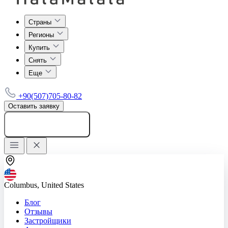
Страны
Регионы
Купить
Снять
Еще
+90(507)705-80-82
Оставить заявку
Добавить объявление
Columbus, United States
Блог
Отзывы
Застройщики