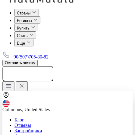
Страны
Регионы
Купить
Снять
Еще
+90(507)705-80-82
Оставить заявку
Добавить объявление
Columbus, United States
Блог
Отзывы
Застройщики