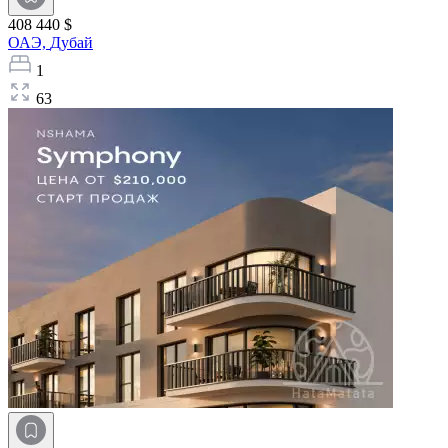
408 440 $
ОАЭ,
Дубай
1
63