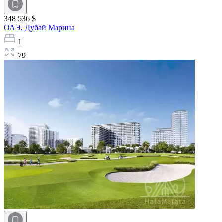
348 536 $
ОАЭ,
Дубай Марина
1
79