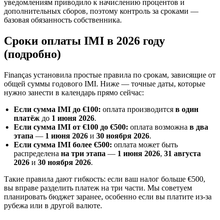
уведомлениям приводило к начислению процентов и
дополнительных сборов, поэтому контроль за сроками —
базовая обязанность собственника.
Сроки оплаты IMI в 2026 году
(подробно)
Finanças установила простые правила по срокам, зависящие от
общей суммы годового IMI. Ниже — точные даты, которые
нужно занести в календарь прямо сейчас:
Если сумма IMI до €100:
оплата производится
в один
платёж
до
1 июня 2026
.
Если сумма IMI от €100 до €500:
оплата возможна
в два
этапа
—
1 июня 2026
и
30 ноября 2026
.
Если сумма IMI более €500:
оплата может быть
распределена
на три этапа
—
1 июня 2026
,
31 августа
2026
и
30 ноября 2026
.
Такие правила дают гибкость: если ваш налог больше €500,
вы вправе разделить платеж на три части. Мы советуем
планировать бюджет заранее, особенно если вы платите из-за
рубежа или в другой валюте.