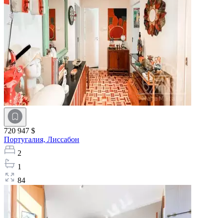
720 947 $
Португалия,
Лиссабон
2
1
84