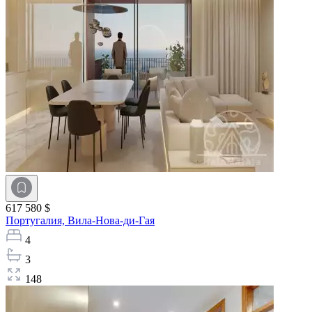
617 580 $
Португалия,
Вила-Нова-ди-Гая
4
3
148