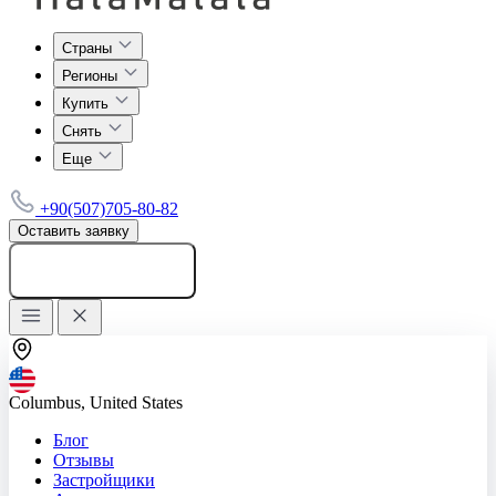
Страны
Регионы
Купить
Снять
Еще
+90(507)705-80-82
Оставить заявку
Добавить объявление
Columbus, United States
Блог
Отзывы
Застройщики