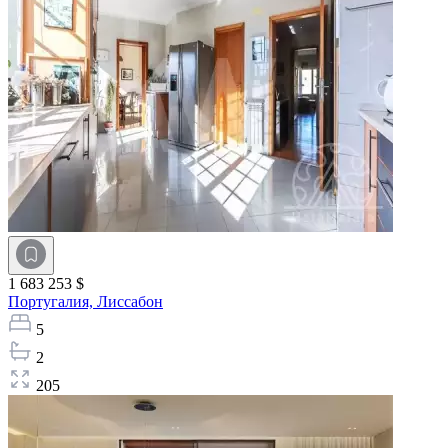
1 683 253 $
Португалия,
Лиссабон
5
2
205