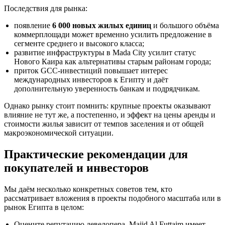
Последствия для рынка:
появление
6 000 новых жилых единиц
и большого объёма
коммерплощади может временно усилить предложение в
сегменте среднего и высокого класса;
развитие инфраструктуры в Mada City усилит статус
Нового Каира как альтернативы старым районам города;
приток GCC-инвестиций повышает интерес
международных инвесторов к Египту и даёт
дополнительную уверенность банкам и подрядчикам.
Однако рынку стоит помнить: крупные проекты оказывают
влияние не тут же, а постепенно, и эффект на цены аренды и
стоимости жилья зависит от темпов заселения и от общей
макроэкономической ситуации.
Практические рекомендации для
покупателей и инвесторов
Мы даём несколько конкретных советов тем, кто
рассматривает вложения в проекты подобного масштаба или в
рынок Египта в целом:
Оцените репутацию девелопера. Majid Al Futtaim имеет