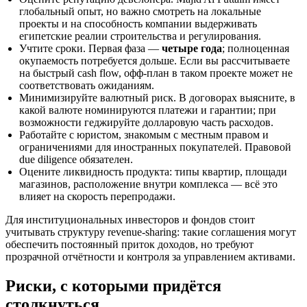
глобальный опыт, но важно смотреть на локальные
проекты и на способность компании выдерживать
египетские реалии строительства и регулирования.
Учтите сроки. Первая фаза —
четыре года
; полноценная
окупаемость потребуется дольше. Если вы рассчитываете
на быстрый cash flow, офф-план в таком проекте может не
соответствовать ожиданиям.
Минимизируйте валютный риск. В договорах выясните, в
какой валюте номинируются платежи и гарантии; при
возможности геджируйте долларовую часть расходов.
Работайте с юристом, знакомым с местным правом и
ограничениями для иностранных покупателей. Правовой
due diligence обязателен.
Оцените ликвидность продукта: типы квартир, площади
магазинов, расположение внутри комплекса — всё это
влияет на скорость перепродажи.
Для институциональных инвесторов и фондов стоит
учитывать структуру revenue-sharing: такие соглашения могут
обеспечить постоянный приток доходов, но требуют
прозрачной отчётности и контроля за управлением активами.
Риски, с которыми придётся
столкнуться