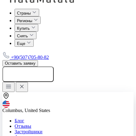
Страны
Регионы
Купить
Снять
Еще
+90(507)705-80-82
Оставить заявку
Добавить объявление
Columbus, United States
Блог
Отзывы
Застройщики