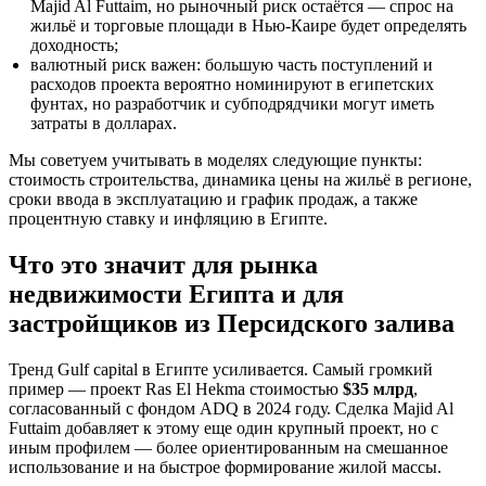
Majid Al Futtaim, но рыночный риск остаётся — спрос на
жильё и торговые площади в Нью-Каире будет определять
доходность;
валютный риск важен: большую часть поступлений и
расходов проекта вероятно номинируют в египетских
фунтах, но разработчик и субподрядчики могут иметь
затраты в долларах.
Мы советуем учитывать в моделях следующие пункты:
стоимость строительства, динамика цены на жильё в регионе,
сроки ввода в эксплуатацию и график продаж, а также
процентную ставку и инфляцию в Египте.
Что это значит для рынка
недвижимости Египта и для
застройщиков из Персидского залива
Тренд Gulf capital в Египте усиливается. Самый громкий
пример — проект Ras El Hekma стоимостью
$35 млрд
,
согласованный с фондом ADQ в 2024 году. Сделка Majid Al
Futtaim добавляет к этому еще один крупный проект, но с
иным профилем — более ориентированным на смешанное
использование и на быстрое формирование жилой массы.