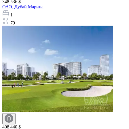
348 536 $
ОАЭ,
Дубай Марина
1
79
408 440 $