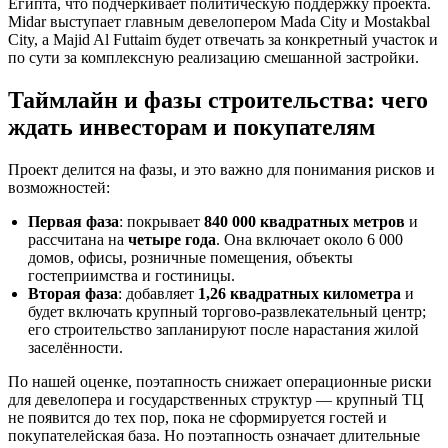
Египта, что подчёркивает политическую поддержку проекта.
Midar выступает главным девелопером Mada City и Mostakbal
City, а Majid Al Futtaim будет отвечать за конкретный участок и
по сути за комплексную реализацию смешанной застройки.
Таймлайн и фазы строительства: чего
ждать инвесторам и покупателям
Проект делится на фазы, и это важно для понимания рисков и
возможностей:
Первая фаза
: покрывает
840 000 квадратных метров
и
рассчитана на
четыре года
. Она включает около 6 000
домов, офисы, розничные помещения, объекты
гостеприимства и гостиницы.
Вторая фаза
: добавляет
1,26 квадратных километра
и
будет включать крупный торгово-развлекательный центр;
его строительство запланируют после нарастания жилой
заселённости.
По нашей оценке, поэтапность снижает операционные риски
для девелопера и государственных структур — крупный ТЦ
не появится до тех пор, пока не сформируется гостей и
покупателейская база. Но поэтапность означает длительные