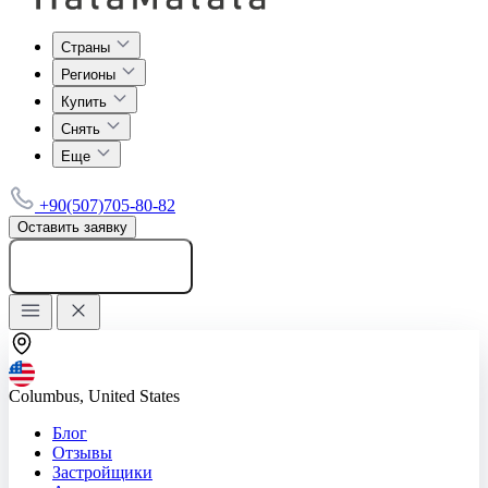
Страны
Регионы
Купить
Снять
Еще
+90(507)705-80-82
Оставить заявку
Добавить объявление
Columbus, United States
Блог
Отзывы
Застройщики