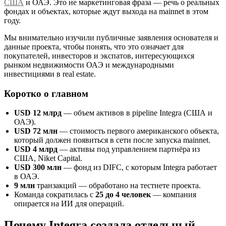
США
и ОАЭ. Это не маркетинговая фраза — речь о реальных
фондах и объектах, которые ждут выхода на mainnet в этом
году.
Мы внимательно изучили публичные заявления основателя и
данные проекта, чтобы понять, что это означает для
покупателей, инвесторов и экспатов, интересующихся
рынком недвижимости ОАЭ и международными
инвестициями в real estate.
Коротко о главном
USD 12 млрд
— объем активов в pipeline Integra (США и
ОАЭ).
USD 72 млн
— стоимость первого американского объекта,
который должен появиться в сети после запуска mainnet.
USD 4 млрд
— активы под управлением партнёра из
США, Niket Capital.
USD 300 млн
— фонд из DIFC, с которым Integra работает
в ОАЭ.
9 млн
транзакций — обработано на тестнете проекта.
Команда сократилась c
25 до 4 человек
— компания
опирается на ИИ для операций.
Почему Integra создала отдельный