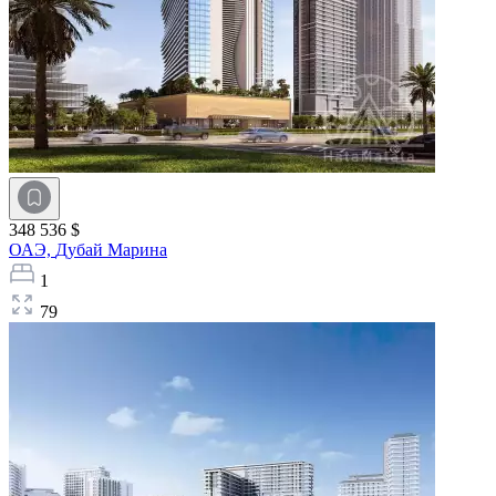
348 536 $
ОАЭ,
Дубай Марина
1
79