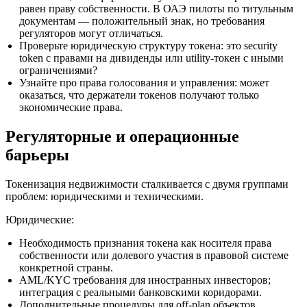
равен праву собственности. В ОАЭ пилоты по титульным
документам — положительный знак, но требования
регуляторов могут отличаться.
Проверьте юридическую структуру токена: это security
token с правами на дивиденды или utility‑токен с иными
ограничениями?
Узнайте про права голосования и управления: может
оказаться, что держатели токенов получают только
экономические права.
Регуляторные и операционные
барьеры
Токенизация недвижимости сталкивается с двумя группами
проблем: юридическими и техническими.
Юридические:
Необходимость признания токена как носителя права
собственности или долевого участия в правовой системе
конкретной страны.
AML/KYC требования для иностранных инвесторов;
интеграция с реальными банковскими коридорами.
Дополнительные процедуры для off‑plan объектов,