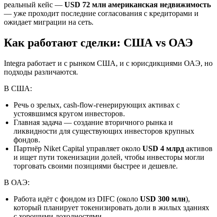
реальный кейс —
USD 72 млн американская недвижимость
— уже проходит последние согласования с кредиторами и
ожидает миграции на сеть.
Как работают сделки: США vs ОАЭ
Integra работает и с рынком США, и с юрисдикциями ОАЭ, но
подходы различаются.
В США:
Речь о зрелых, cash-flow-генерирующих активах с
устоявшимся кругом инвесторов.
Главная задача — создание вторичного рынка и
ликвидности для существующих инвесторов крупных
фондов.
Партнёр Niket Capital управляет около
USD 4 млрд
активов
и ищет пути токенизации долей, чтобы инвесторы могли
торговать своими позициями быстрее и дешевле.
В ОАЭ:
Работа идёт с фондом из DIFC (около
USD 300 млн
),
который планирует токенизировать доли в жилых зданиях
с хорошими доходностями.