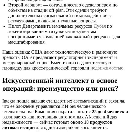
Второй маршрут — сотрудничество с девелопером по
объектам на стадии off‑plan. Эти сделки требуют
дополнительных согласований и взаимодействия с
регуляторами, включая титульные вопросы.
Пилот Департамента земельных ресурсов
Дубая
по
токенизированным титульным документам
воспринимается компанией как важный прецедент для
масштабирования.
Наша оценка: США дают технологическую и рыночную
зрелость, ОАЭ предлагают регуляторный эксперимент и
международный спрос. Вместе они создают тестовую
площадку для кросс‑гранической торговли
недвижимостью
.
Искусственный интеллект в основе
операций: преимущество или риск?
Integra пошла дальше стандартных автоматизаций и заявила,
что её блокчейн управляется ИИ без человеческого
вмешательства. Компания сократила штат с
25 до 4 человек
и
развивается как поставщик автономных AI‑решений для
недвижимости — сейчас готовят
около 18 продуктов
автоматизации
для одного американского клиента.