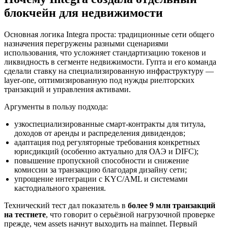
блокчейн для недвижимости
Основная логика Integra проста: традиционные сети общего
назначения перегружены разными сценариями
использования, что усложняет стандартизацию токенов и
ликвидность в сегменте недвижимости. Гупта и его команда
сделали ставку на специализированную инфраструктуру —
layer-one, оптимизированную под нужды риелторских
транзакций и управления активами.
Аргументы в пользу подхода:
узкоспециализированные смарт-контракты для титула,
доходов от аренды и распределения дивидендов;
адаптация под регуляторные требования конкретных
юрисдикций (особенно актуально для ОАЭ и DIFC);
повышение пропускной способности и снижение
комиссии за транзакцию благодаря дизайну сети;
упрощение интеграции с KYC/AML и системами
кастодиального хранения.
Технический тест дал показатель в
более 9 млн транзакций
на тестнете
, что говорит о серьёзной нагрузочной проверке
прежде, чем assets начнут выходить на mainnet. Первый