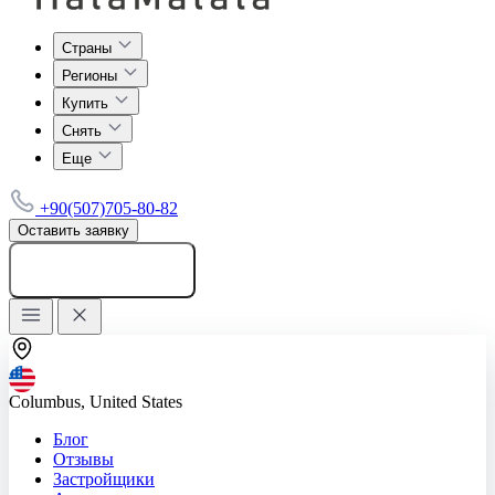
Страны
Регионы
Купить
Снять
Еще
+90(507)705-80-82
Оставить заявку
Добавить объявление
Columbus, United States
Блог
Отзывы
Застройщики