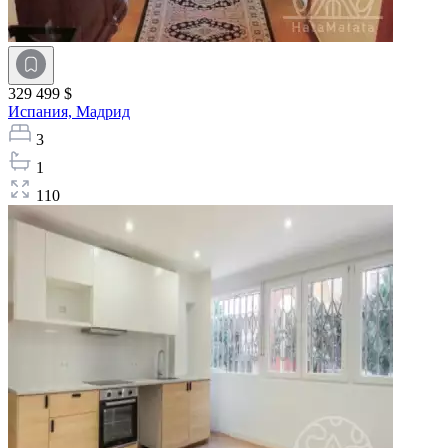
329 499 $
Испания,
Мадрид
3
1
110