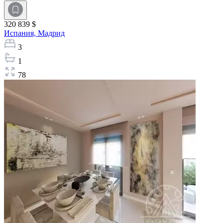
320 839 $
Испания,
Мадрид
3
1
78