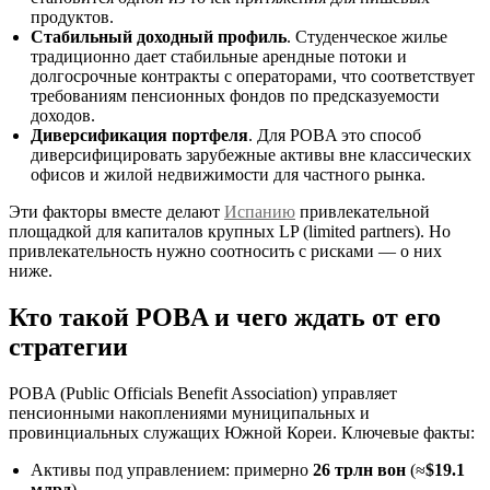
продуктов.
Стабильный доходный профиль
. Студенческое жилье
традиционно дает стабильные арендные потоки и
долгосрочные контракты с операторами, что соответствует
требованиям пенсионных фондов по предсказуемости
доходов.
Диверсификация портфеля
. Для POBA это способ
диверсифицировать зарубежные активы вне классических
офисов и жилой недвижимости для частного рынка.
Эти факторы вместе делают
Испанию
привлекательной
площадкой для капиталов крупных LP (limited partners). Но
привлекательность нужно соотносить с рисками — о них
ниже.
Кто такой POBA и чего ждать от его
стратегии
POBA (Public Officials Benefit Association) управляет
пенсионными накоплениями муниципальных и
провинциальных служащих Южной Кореи. Ключевые факты:
Активы под управлением: примерно
26 трлн вон
(≈
$19.1
млрд
).