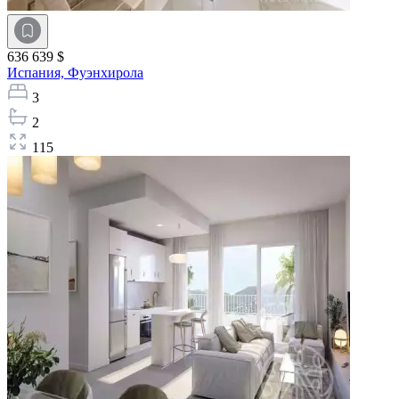
636 639 $
Испания,
Фуэнхирола
3
2
115