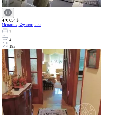
470 654 $
Испания,
Фуэнхирола
2
2
193