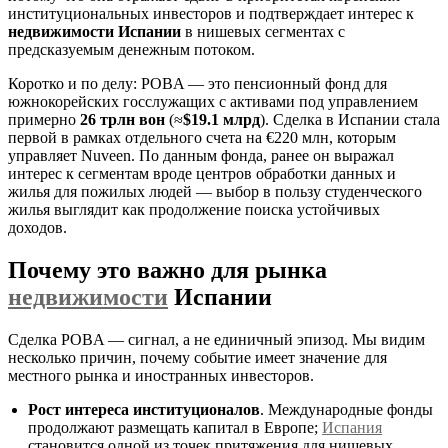
институциональных инвесторов и подтверждает интерес к
недвижимости Испании
в нишевых сегментах с
предсказуемым денежным потоком.
Коротко и по делу: POBA — это пенсионный фонд для
южнокорейских госслужащих с активами под управлением
примерно
26 трлн вон
(≈
$19.1 млрд
). Сделка в Испании стала
первой в рамках отдельного счета на €220 млн, которым
управляет Nuveen. По данным фонда, ранее он выражал
интерес к сегментам вроде центров обработки данных и
жилья для пожилых людей — выбор в пользу студенческого
жилья выглядит как продолжение поиска устойчивых
доходов.
Почему это важно для рынка
недвижимости
Испании
Сделка POBA — сигнал, а не единичный эпизод. Мы видим
несколько причин, почему событие имеет значение для
местного рынка и иностранных инвесторов.
Рост интереса институционалов
. Международные фонды
продолжают размещать капитал в Европе;
Испания
становится одной из точек притяжения для нишевых