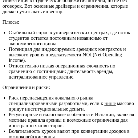
Инвестиция в студенческие общежития логична, но не без
оговорок. Вот основные драйверы и ограничения, которые
должен учитывать инвестор.
Плюсы:
Стабильный спрос в университетских центрах, где поток
студентов остается постоянным независимо от
экономического цикла.
Потенциал для индексируемых арендных контрактов и
высокого уровня предсказуемости NOI (Net Operating
Income).
Относительно низкая операционная сложность по
сравнению с гостиницами: длительность аренды,
централизованное управление.
Ограничения и риски:
Риск перенасыщения локального рынка
специализированными разработками, если к
нише
массово
придут институциональные деньги.
Регуляторные и налоговые особенности Испании, включая
местные правила аренды и возможные ограничения для
иностранных инвесторов.
Волатильность курсов валют при конвертации доходов в
южнокорейские воны.