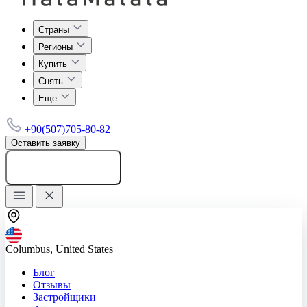
Страны
Регионы
Купить
Снять
Еще
+90(507)705-80-82
Оставить заявку
Добавить объявление
Columbus, United States
Блог
Отзывы
Застройщики