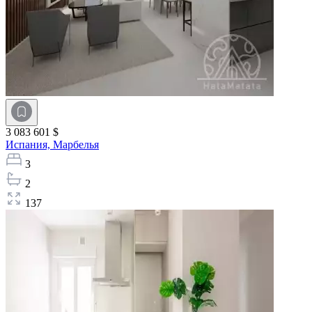
3 083 601 $
Испания,
Марбелья
3
2
137