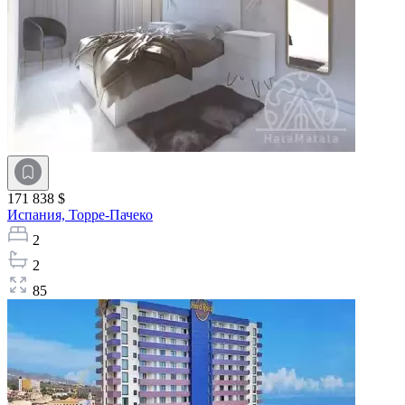
171 838 $
Испания,
Торре-Пачеко
2
2
85