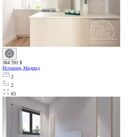
384 591 $
Испания,
Мадрид
2
2
65