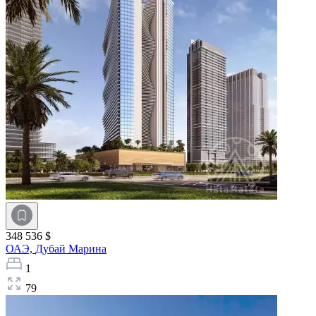
348 536 $
ОАЭ,
Дубай Марина
1
79