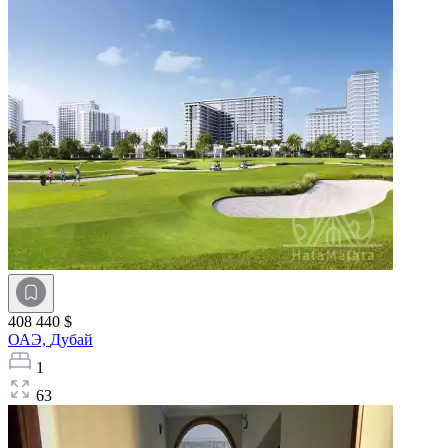
408 440 $
ОАЭ,
Дубай
1
63