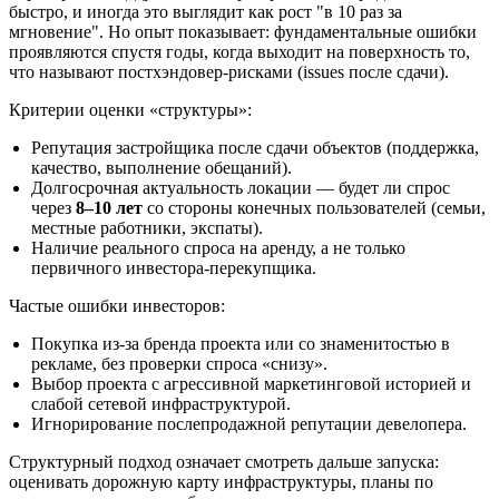
быстро, и иногда это выглядит как рост "в 10 раз за
мгновение". Но опыт показывает: фундаментальные ошибки
проявляются спустя годы, когда выходит на поверхность то,
что называют постхэндовер‑рисками (issues после сдачи).
Критерии оценки «структуры»:
Репутация застройщика после сдачи объектов (поддержка,
качество, выполнение обещаний).
Долгосрочная актуальность локации — будет ли спрос
через
8–10 лет
со стороны конечных пользователей (семьи,
местные работники, экспаты).
Наличие реального спроса на аренду, а не только
первичного инвестора‑перекупщика.
Частые ошибки инвесторов:
Покупка из‑за бренда проекта или со знаменитостью в
рекламе, без проверки спроса «снизу».
Выбор проекта с агрессивной маркетинговой историей и
слабой сетевой инфраструктурой.
Игнорирование послепродажной репутации девелопера.
Структурный подход означает смотреть дальше запуска:
оценивать дорожную карту инфраструктуры, планы по