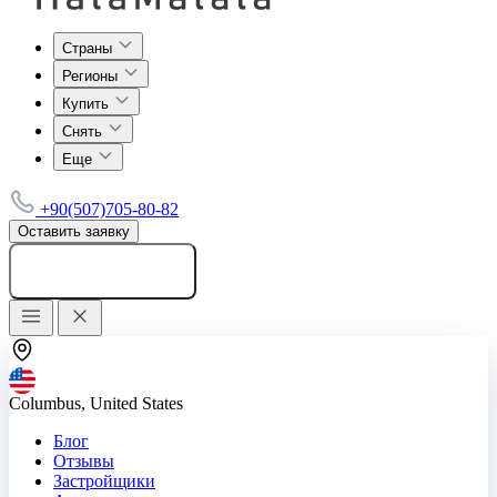
Страны
Регионы
Купить
Снять
Еще
+90(507)705-80-82
Оставить заявку
Добавить объявление
Columbus, United States
Блог
Отзывы
Застройщики