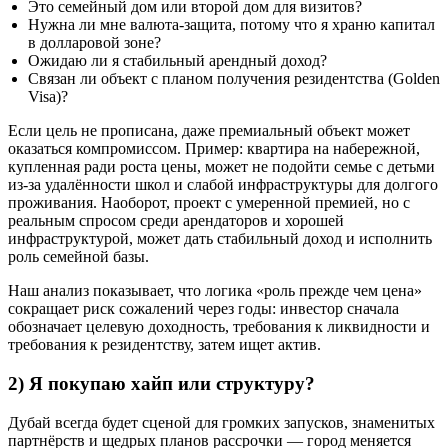
Это семейный дом или второй дом для визитов?
Нужна ли мне валюта‑защита, потому что я храню капитал
в долларовой зоне?
Ожидаю ли я стабильный арендный доход?
Связан ли объект с планом получения резидентства (Golden
Visa)?
Если цель не прописана, даже премиальный объект может
оказаться компромиссом. Пример: квартира на набережной,
купленная ради роста цены, может не подойти семье с детьми
из‑за удалённости школ и слабой инфраструктуры для долгого
проживания. Наоборот, проект с умеренной премией, но с
реальным спросом среди арендаторов и хорошей
инфраструктурой, может дать стабильный доход и исполнить
роль семейной базы.
Наш анализ показывает, что логика «роль прежде чем цена»
сокращает риск сожалений через годы: инвестор сначала
обозначает целевую доходность, требования к ликвидности и
требования к резидентству, затем ищет актив.
2) Я покупаю хайп или структуру?
Дубай всегда будет сценой для громких запусков, знаменитых
партнёрств и щедрых планов рассрочки — город меняется