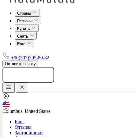
Страны
Регионы
Купить
Снять
Еще
+90(507)705-80-82
Оставить заявку
Добавить объявление
Columbus, United States
Блог
Отзывы
Застройщики