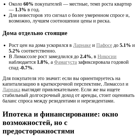
Около
60%
покупателей — местные, темп роста квартир
—
1.3%
в год.
Для инвесторов это сигнал о более умеренном спросе и,
возможно, лучшем соотношении цены и риска.
Дома отдельно стоящие
Рост цен на дома ускорился в
Ларнаке
и
Пафосе
до
5.1%
и
5.2%
соответственно.
В Лимассоле рост замедлился до
2.4%
, в
Никосии
наблюдается
1.8%
, а
Фамагуста
зафиксировала годовой
спад
-0.7%
.
Для покупателя это значит: если вы ориентируетесь на
капитализацию в краткосрочной перспективе, Лимассол и
Ларнака
выглядят привлекательнее. Если же вы ищете
стабильный долгосрочный доход от аренды, стоит оценивать
баланс спроса между резидентами и нерезидентами.
Ипотека и финансирование: окно
возможностей, но с
предосторожностями