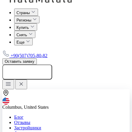
Страны
Регионы
Купить
Снять
Еще
+90(507)705-80-82
Оставить заявку
Добавить объявление
Columbus, United States
Блог
Отзывы
Застройщики