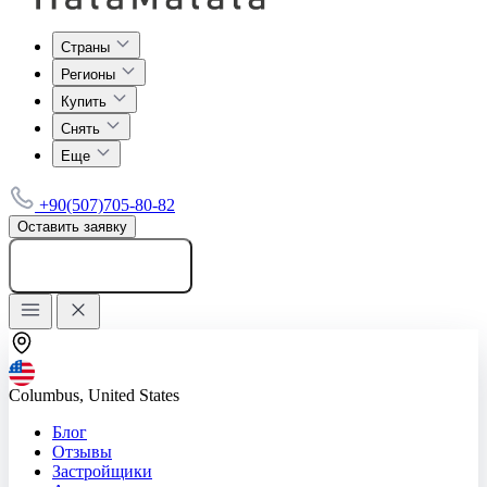
Страны
Регионы
Купить
Снять
Еще
+90(507)705-80-82
Оставить заявку
Добавить объявление
Columbus, United States
Блог
Отзывы
Застройщики