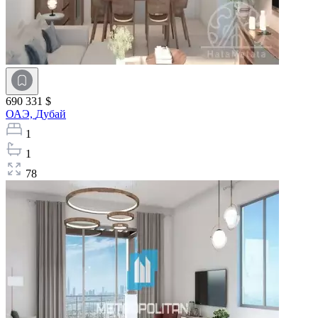
690 331 $
ОАЭ,
Дубай
1
1
78