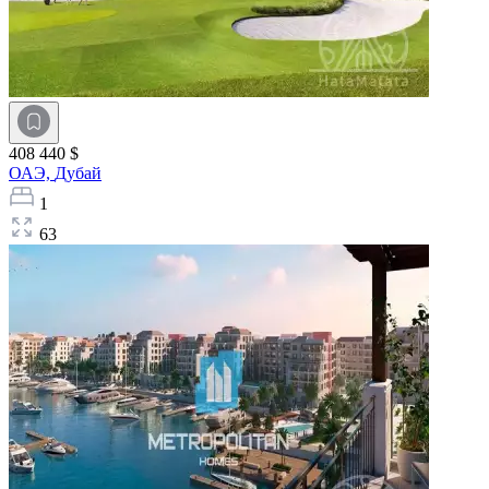
408 440 $
ОАЭ,
Дубай
1
63