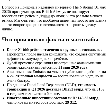
Вопрос из Лондона в недавнем интервью The National (31 мая
2026) прозвучал прямо: British Airways не планирует
возобновлять рейсы в
Дубай
до июля, и это реально мешает
рынку. Мы считаем, что проблема шире чем просто логистика
— это вопрос доверия и возможности завершить сделку
лично.
Что произошло: факты и масштабы
Более 21 000 рейсов отменено
в крупных региональных
аэропортах после начала конфликта, что создаёт ощутимый
дефицит международных перелётов.
Дубай временно ограничил иностранные авиакомпании
одним ежедневным рейсом до
31 мая 2026 года
.
Авиакомпания Emirates на момент публикации работает на
65% от полной мощности
— восстановление идёт, но не
очень быстро.
По данным Dubai Land Department (DLD),
стоимость
транзакций в Q1 2026 достигла Dh252 млрд
, что на
31%
в годовом исчислении
больше.
Иностранные инвестиции составили Dh148.35 млрд
,
число новых инвесторов достигло
29 312
.