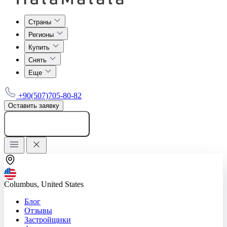
Страны
Регионы
Купить
Снять
Еще
+90(507)705-80-82
Оставить заявку
Добавить объявление
Columbus, United States
Блог
Отзывы
Застройщики