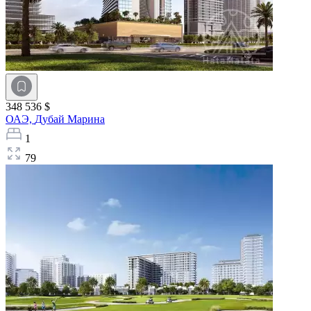
348 536 $
ОАЭ,
Дубай Марина
1
79