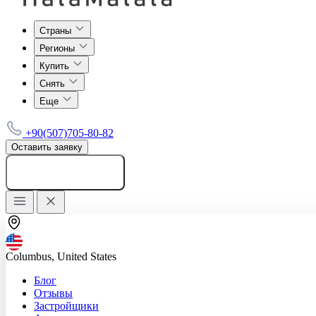
Страны
Регионы
Купить
Снять
Еще
+90(507)705-80-82
Оставить заявку
Добавить объявление
Columbus, United States
Блог
Отзывы
Застройщики