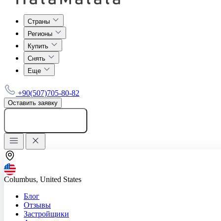
Страны
Регионы
Купить
Снять
Еще
+90(507)705-80-82
Оставить заявку
Добавить объявление
Columbus, United States
Блог
Отзывы
Застройщики