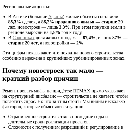
Региональные акценты:
В Аттике (Большие
Афины
) жилые объекты составили
85,3%
сделок, а
86,2% проданного жилья — старше 20
лет
, новостроек — лишь
3,3%
. При этом покупки земли в
регионе выросли на
1,8%
год к году.
В
Салониках
доля жилых продаж —
87,4%
, из них
87% —
старше 20 лет
, а новостройки —
2%
.
Эти цифры показывают, что нехватка нового строительства
особенно выражена в крупнейших урбанизированных зонах.
Почему новостроек так мало —
краткий разбор причин
Ремонтировать мифы не придётся: REMAX прямо указывает
на структурный дисбаланс — строительства не хватает, чтобы
поглотить спрос. Но что за этим стоит? Мы видим несколько
факторов, которые объясняют ситуацию:
Ограниченное строительство в последние годы и
длительные сроки реализации проектов.
Сложности с получением разрешений и регулирование в