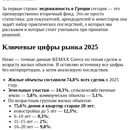
За первые строки:
недвижимость в Греции
сегодня — это
преимущественно вторичный фонд. Это не просто
статистика: для покупателей, арендодателей и инвесторов она
задаёт набор практических последствий, о которых мы
расскажем и которые стоит учитывать при принятии
решений.
Ключевые цифры рынка 2025
Ниже — точные данные REMAX Greece по типам сделок и
возрасту жилых объектов. Я оставляю источнику все цифры
без интерпретации, а затем анализирую последствия.
Жилые объекты составили 74,8% всех сделок
в 2025
году.
Земельные участки — 14,3%
, сельскохозяйственные
земли —
5,8%
, коммерческие объекты —
5,1%
.
По возрастным группам жилых объектов:
75,6% домов и квартир старше 20 лет
;
новостройки до 5 лет —
12,3%
;
6–10 лет —
0,3%
;
11–15 лет —
2%
;
16–20 лет —
9,8%
.