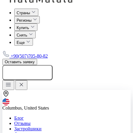
Страны
Регионы
Купить
Снять
Еще
+90(507)705-80-82
Оставить заявку
Добавить объявление
Columbus, United States
Блог
Отзывы
Застройщики