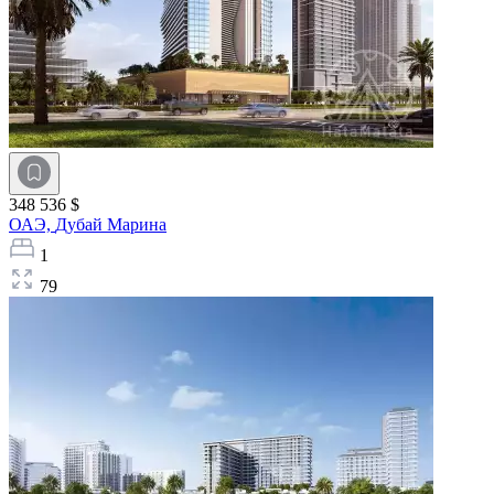
348 536 $
ОАЭ,
Дубай Марина
1
79