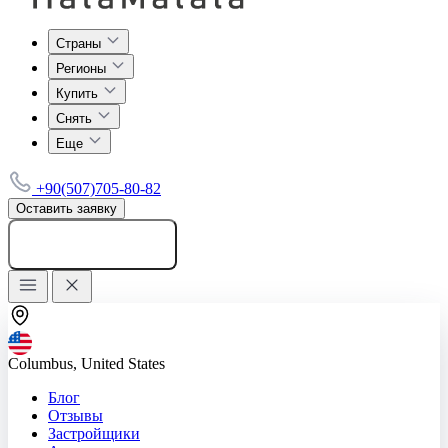
Страны
Регионы
Купить
Снять
Еще
+90(507)705-80-82
Оставить заявку
Добавить объявление
Columbus, United States
Блог
Отзывы
Застройщики