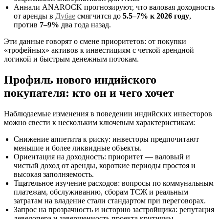
Аннaли ANAROCK прогнозируют, что валовая доходность
от аренды в
Дубае
смягчится до
5.5–7% к 2026 году
,
против
7–9%
два года назад.
Эти данные говорят о смене приоритетов: от покупки
«трофейных» активов к инвестициям с четкой арендной
логикой и быстрым денежным потокам.
Профиль нового индийского
покупателя: кто он и чего хочет
Наблюдаемые изменения в поведении индийских инвесторов
можно свести к нескольким ключевым характеристикам:
Снижение аппетита к риску: инвесторы предпочитают
меньшие и более ликвидные объекты.
Ориентация на доходность: приоритет — валовый и
чистый доход от аренды, короткие периоды простоя и
высокая заполняемость.
Тщательное изучение расходов: вопросы по коммунальным
платежам, обслуживанию, сборам ТСЖ и реальным
затратам на владение стали стандартом при переговорах.
Запрос на прозрачность и историю застройщика: репутация
девелопера и завершенность проекта критичны.