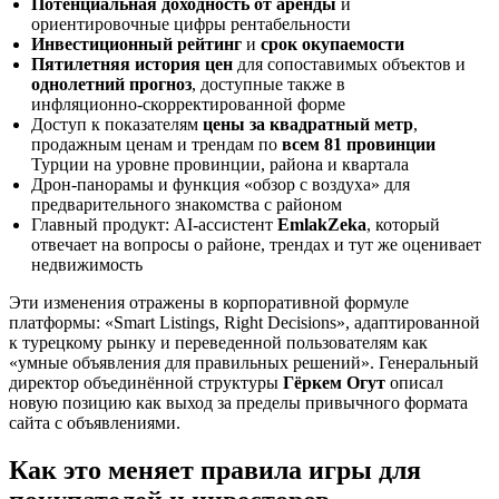
Потенциальная доходность от аренды
и
ориентировочные цифры рентабельности
Инвестиционный рейтинг
и
срок окупаемости
Пятилетняя история цен
для сопоставимых объектов и
однолетний прогноз
, доступные также в
инфляционно‑скорректированной форме
Доступ к показателям
цены за квадратный метр
,
продажным ценам и трендам по
всем 81 провинции
Турции на уровне провинции, района и квартала
Дрон‑панорамы и функция «обзор с воздуха» для
предварительного знакомства с районом
Главный продукт: AI‑ассистент
EmlakZeka
, который
отвечает на вопросы о районе, трендах и тут же оценивает
недвижимость
Эти изменения отражены в корпоративной формуле
платформы: «Smart Listings, Right Decisions», адаптированной
к турецкому рынку и переведенной пользователям как
«умные объявления для правильных решений». Генеральный
директор объединённой структуры
Гёркем Огут
описал
новую позицию как выход за пределы привычного формата
сайта с объявлениями.
Как это меняет правила игры для