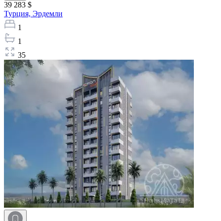
39 283 $
Турция,
Эрдемли
1
1
35