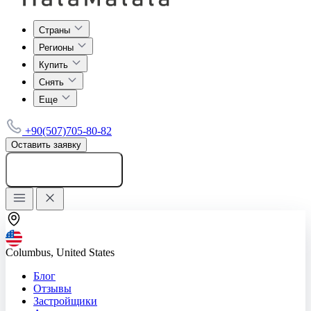
Страны
Регионы
Купить
Снять
Еще
+90(507)705-80-82
Оставить заявку
Добавить объявление
Columbus, United States
Блог
Отзывы
Застройщики