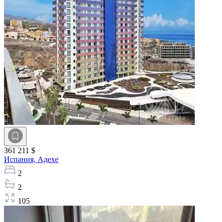
361 211 $
Испания,
Адехе
2
2
105