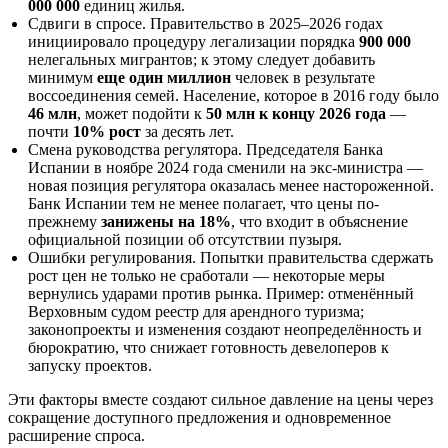
000 000
единиц жилья.
Сдвиги в спросе. Правительство в 2025–2026 годах
инициировало процедуру легализации порядка
900 000
нелегальных мигрантов; к этому следует добавить
минимум
еще один миллион
человек в результате
воссоединения семей. Население, которое в 2016 году было
46 млн
, может подойти к
50 млн к концу 2026 года
—
почти
10% рост
за десять лет.
Смена руководства регулятора. Председателя Банка
Испании в ноябре 2024 года сменили на экс-министрa —
новая позиция регулятора оказалась менее настороженной.
Банк Испании тем не менее полагает, что цены по-
прежнему
занижены на 18%
, что входит в объяснение
официальной позиции об отсутствии пузыря.
Ошибки регулирования. Попытки правительства сдержать
рост цен не только не сработали — некоторые меры
вернулись ударами против рынка. Пример: отменённый
Верховным судом реестр для арендного туризма;
законопроекты и изменения создают неопределённость и
бюрократию, что снижает готовность девелоперов к
запуску проектов.
Эти факторы вместе создают сильное давление на цены через
сокращение доступного предложения и одновременное
расширение спроса.