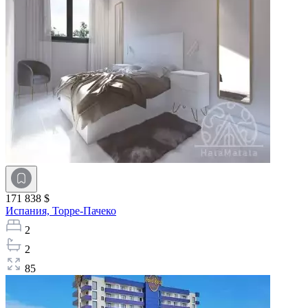
171 838 $
Испания,
Торре-Пачеко
2
2
85