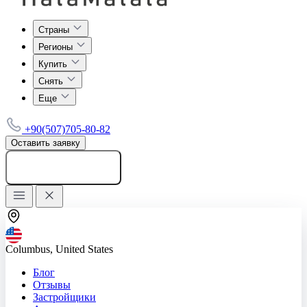
Страны
Регионы
Купить
Снять
Еще
+90(507)705-80-82
Оставить заявку
Добавить объявление
Columbus, United States
Блог
Отзывы
Застройщики