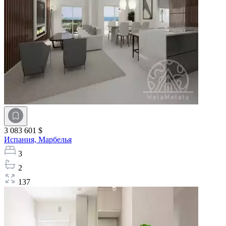
3 083 601 $
Испания,
Марбелья
3
2
137