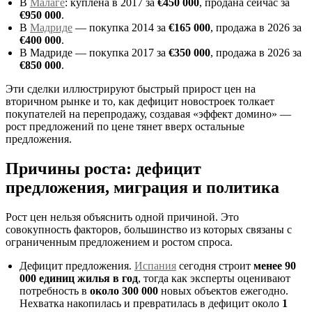
В
Малаге
: куплена в 2017 за
€450 000
, продана сейчас за
€950 000
.
В
Мадриде
— покупка 2014 за
€165 000
, продажа в 2026 за
€400 000
.
В Мадриде — покупка 2017 за
€350 000
, продажа в 2026 за
€850 000
.
Эти сделки иллюстрируют быстрый прирост цен на
вторичном рынке и то, как дефицит новостроек толкает
покупателей на перепродажу, создавая «эффект домино» —
рост предложений по цене тянет вверх остальные
предложения.
Причины роста: дефицит
предложения, миграция и политика
Рост цен нельзя объяснить одной причиной. Это
совокупность факторов, большинство из которых связаны с
ограниченным предложением и ростом спроса.
Дефицит предложения.
Испания
сегодня строит
менее 90
000 единиц жилья в год
, тогда как эксперты оценивают
потребность в
около 300 000
новых объектов ежегодно.
Нехватка накопилась и превратилась в дефицит около
1