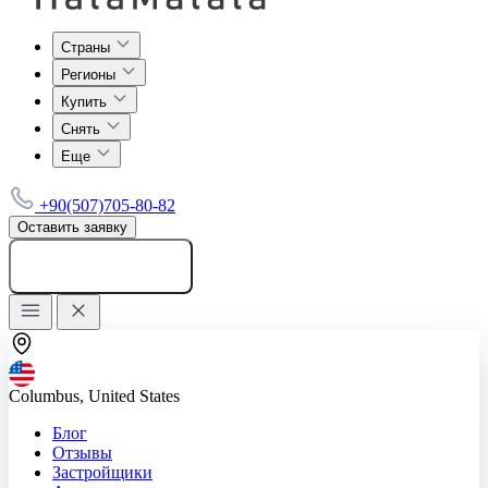
Страны
Регионы
Купить
Снять
Еще
+90(507)705-80-82
Оставить заявку
Добавить объявление
Columbus, United States
Блог
Отзывы
Застройщики